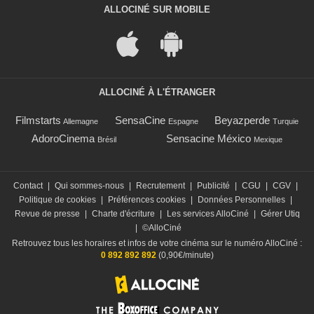
ALLOCINÉ SUR MOBILE
ALLOCINÉ À L'ÉTRANGER
Filmstarts
SensaCine
Beyazperde
Allemagne
Espagne
Turquie
AdoroCinema
Sensacine México
Brésil
Mexique
Contact
|
Qui sommes-nous
|
Recrutement
|
Publicité
|
CGU
|
CGV
|
Politique de cookies
|
Préférences cookies
|
Données Personnelles
|
Revue de presse
|
Charte d'écriture
|
Les services AlloCiné
|
Gérer Utiq
|
©AlloCiné
Retrouvez tous les horaires et infos de votre cinéma sur le numéro AlloCiné :
0 892 892 892
(0,90€/minute)