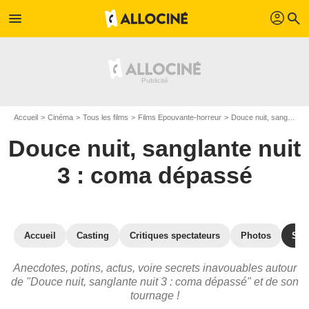
profil
menu
search
Accueil
Cinéma
Tous les films
Films Epouvante-horreur
Douce nuit, sanglante nuit 3 : coma dépassé
Douce nuit, sanglante nuit
3 : coma dépassé
Accueil
Casting
Critiques spectateurs
Photos
Sec
Anecdotes, potins, actus, voire secrets inavouables autour
de "Douce nuit, sanglante nuit 3 : coma dépassé" et de son
tournage !