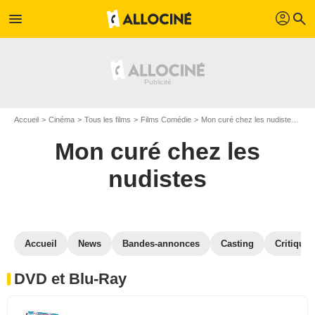
profil
menu
search
Accueil
Cinéma
Tous les films
Films Comédie
Mon curé chez les nudistes
Mo
Mon curé chez les
nudistes
Accueil
News
Bandes-annonces
Casting
Critiques
DVD et Blu-Ray