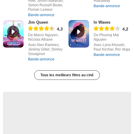
Avec Simon Abkarian,
Hathaway
Simon Russell Beale,
Bande-annonce
Florian Lesieur
Bande-annonce
Jim Queen
In Waves
4,3
4,2
De Marco Nguyen,
De Phuong Mai
Nicolas Athane
Nguyen
Avec Alex Ramires,
Avec Lyna Khoudri,
Jérémy Gillet, Shirley
Paul Kircher, Rio Vega
Souagnon
Bande-annonce
Bande-annonce
Tous les meilleurs films au ciné