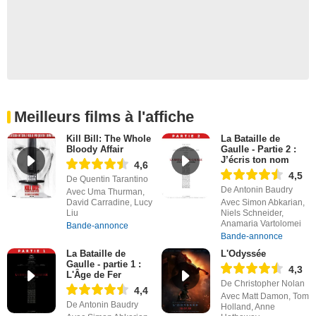
Meilleurs films à l'affiche
Kill Bill: The Whole
La Bataille de
Bloody Affair
Gaulle - Partie 2 :
J’écris ton nom
4,6
4,5
De Quentin Tarantino
De Antonin Baudry
Avec Uma Thurman,
David Carradine, Lucy
Avec Simon Abkarian,
Liu
Niels Schneider,
Anamaria Vartolomei
Bande-annonce
Bande-annonce
La Bataille de
L'Odyssée
Gaulle - partie 1 :
4,3
L'Âge de Fer
De Christopher Nolan
4,4
Avec Matt Damon, Tom
De Antonin Baudry
Holland, Anne