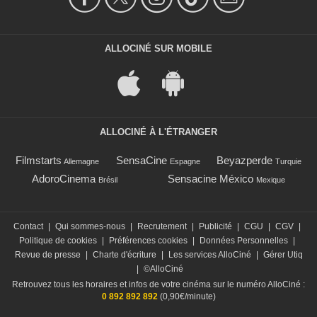
ALLOCINÉ SUR MOBILE
ALLOCINÉ À L'ÉTRANGER
Filmstarts
SensaCine
Beyazperde
Allemagne
Espagne
Turquie
AdoroCinema
Sensacine México
Brésil
Mexique
Contact
|
Qui sommes-nous
|
Recrutement
|
Publicité
|
CGU
|
CGV
|
Politique de cookies
|
Préférences cookies
|
Données Personnelles
|
Revue de presse
|
Charte d'écriture
|
Les services AlloCiné
|
Gérer Utiq
|
©AlloCiné
Retrouvez tous les horaires et infos de votre cinéma sur le numéro AlloCiné :
0 892 892 892
(0,90€/minute)