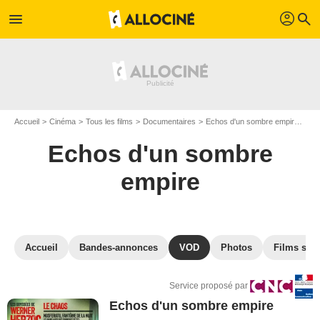
profil
menu
search
Accueil
Cinéma
Tous les films
Documentaires
Echos d'un sombre empire
VO
Echos d'un sombre
empire
Accueil
Bandes-annonces
VOD
Photos
Films simi
Service proposé par
Echos d'un sombre empire