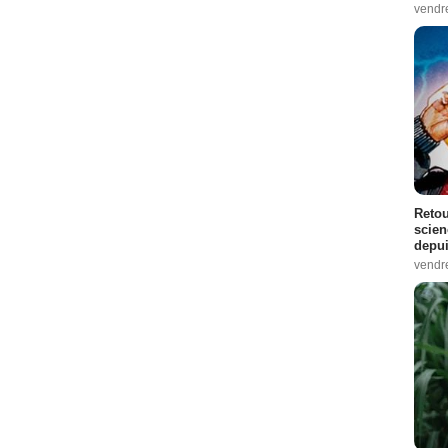
vendr
Retou
scien
depui
vendr