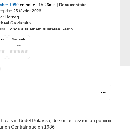
mbre 1990
en salle
|
1h 26min
|
Documentaire
reprise
25 février 2026
er Herzog
chael Goldsmith
ginal
Echos aus einem düsteren Reich
urs
Mes amis
--
chu Jean-Bedel Bokassa, de son accession au pouvoir
ur en Centrafrique en 1986.