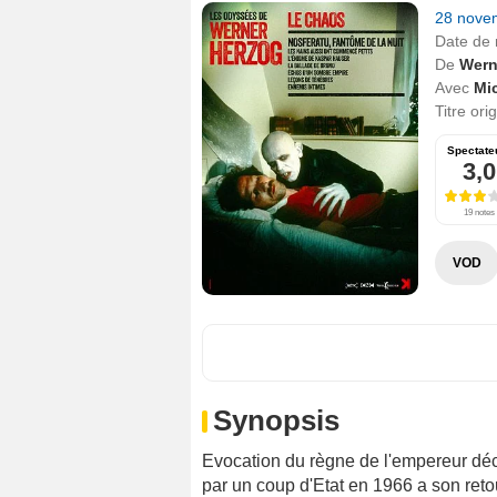
28 nove
Date de 
De
Wern
Avec
Mi
Titre ori
Spectate
3,0
19 notes
VOD
Synopsis
Evocation du règne de l'empereur dé
par un coup d'Etat en 1966 a son reto