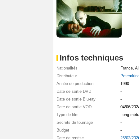
Infos techniques
Nationalités
France
,
A
Distributeur
Potemkine
Année de production
1990
Date de sortie DVD
-
Date de sortie Blu-ray
-
Date de sortie VOD
04/06/202
Type de film
Long métr
Secrets de tournage
-
Budget
-
Date de reprise
25/02/202