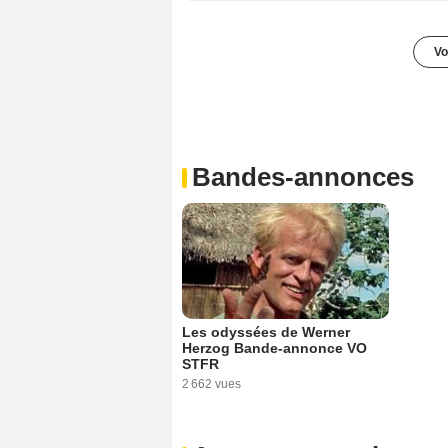
Vo
Bandes-annonces
Les odyssées de Werner
Herzog Bande-annonce VO
STFR
2 662 vues