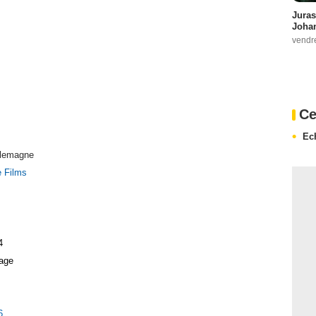
Juras
Johan
vendr
Ce
Ec
llemagne
 Films
4
age
6