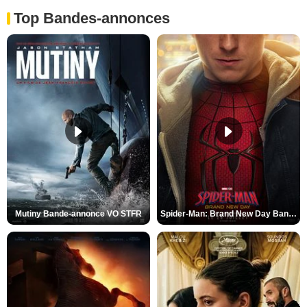
Top Bandes-annonces
Mutiny Bande-annonce VO STFR
Spider-Man: Brand New Day Bande-annonce VO STFR