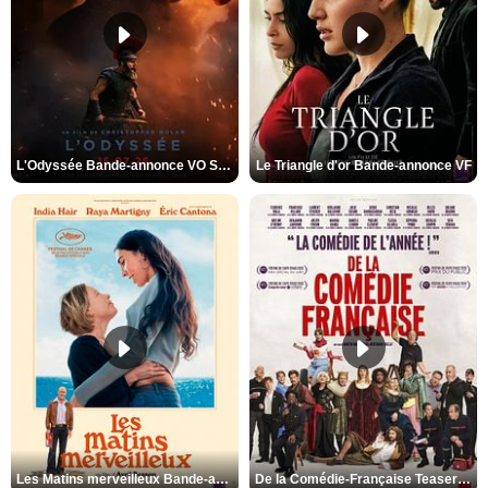
L'Odyssée Bande-annonce VO STFR
Le Triangle d'or Bande-annonce VF
Les Matins merveilleux Bande-annonce VF
De la Comédie-Française Teaser VF