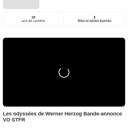
30
3
ans de carrière
films et séries tournés
Les odyssées de Werner Herzog Bande-annonce
VO STFR