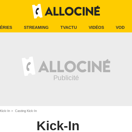
ÉRIES
STREAMING
TVACTU
VIDÉOS
VOD
Kick-In
Casting Kick-In
Kick-In