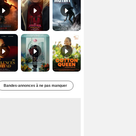
Les Silences de Riyad Bande-annonce VO STFR
Des Fleurs pour Tokyo Bande-annonce VO STFR
Cotton Queen Bande-annonce VO STFR
Bandes-annonces à ne pas manquer