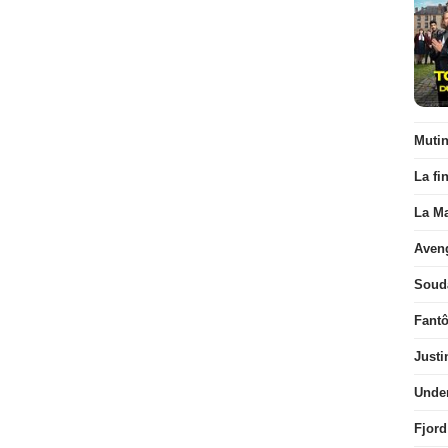
Muti
La fi
La Ma
Aven
Soud
Fant
Justi
Unde
Fjord