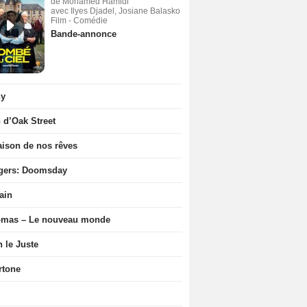
de Mohamed Hamidi
avec Ilyes Djadel, Josiane Balasko
Film - Comédie
Bande-annonce
ny
n d’Oak Street
ison de nos rêves
gers: Doomsday
ain
ômas – Le nouveau monde
n le Juste
rtone