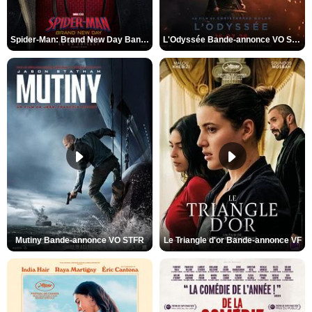
Spider-Man: Brand New Day Bande-annonce VO STFR
L'Odyssée Bande-annonce VO STFR
Mutiny Bande-annonce VO STFR
Le Triangle d'or Bande-annonce VF