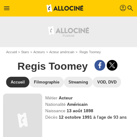
profil
menu
search
Accueil
Stars
Acteurs
Acteur américain
Regis Toomey
Regis Toomey
Accueil
Filmographie
Streaming
VOD, DVD
Métier
Acteur
Nationalité
Américain
Naissance
13 août 1898
Décès
12 octobre 1991
à l'age de 93 ans