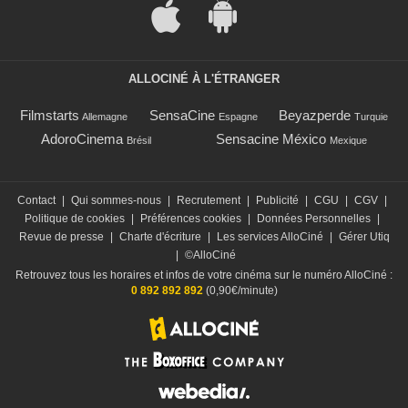
ALLOCINÉ À L'ÉTRANGER
Filmstarts
SensaCine
Beyazperde
Allemagne
Espagne
Turquie
AdoroCinema
Sensacine México
Brésil
Mexique
Contact
|
Qui sommes-nous
|
Recrutement
|
Publicité
|
CGU
|
CGV
|
Politique de cookies
|
Préférences cookies
|
Données Personnelles
|
Revue de presse
|
Charte d'écriture
|
Les services AlloCiné
|
Gérer Utiq
|
©AlloCiné
Retrouvez tous les horaires et infos de votre cinéma sur le numéro AlloCiné :
0 892 892 892
(0,90€/minute)