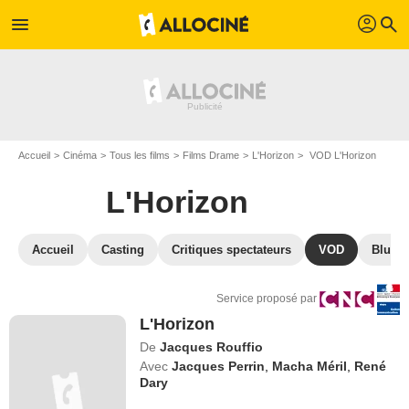
profil
menu
search
Accueil
Cinéma
Tous les films
Films Drame
L'Horizon
VOD L'Horizon
L'Horizon
Accueil
Casting
Critiques spectateurs
VOD
Blu-Ra
Service proposé par
L'Horizon
De
Jacques Rouffio
Avec
Jacques Perrin
,
Macha Méril
,
René
Dary