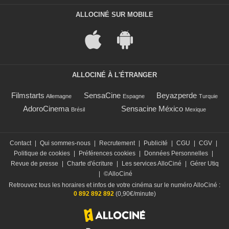
ALLOCINÉ SUR MOBILE
ALLOCINÉ À L'ÉTRANGER
Filmstarts
SensaCine
Beyazperde
Allemagne
Espagne
Turquie
AdoroCinema
Sensacine México
Brésil
Mexique
Contact
|
Qui sommes-nous
|
Recrutement
|
Publicité
|
CGU
|
CGV
|
Politique de cookies
|
Préférences cookies
|
Données Personnelles
|
Revue de presse
|
Charte d'écriture
|
Les services AlloCiné
|
Gérer Utiq
|
©AlloCiné
Retrouvez tous les horaires et infos de votre cinéma sur le numéro AlloCiné :
0 892 892 892
(0,90€/minute)