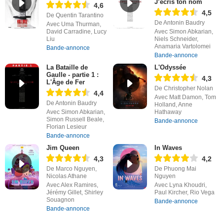
J’écris ton nom
4,6
4,5
De Quentin Tarantino
De Antonin Baudry
Avec Uma Thurman,
David Carradine, Lucy
Avec Simon Abkarian,
Liu
Niels Schneider,
Anamaria Vartolomei
Bande-annonce
Bande-annonce
La Bataille de
L'Odyssée
Gaulle - partie 1 :
4,3
L'Âge de Fer
De Christopher Nolan
4,4
Avec Matt Damon, Tom
De Antonin Baudry
Holland, Anne
Avec Simon Abkarian,
Hathaway
Simon Russell Beale,
Bande-annonce
Florian Lesieur
Bande-annonce
Jim Queen
In Waves
4,3
4,2
De Marco Nguyen,
De Phuong Mai
Nicolas Athane
Nguyen
Avec Alex Ramires,
Avec Lyna Khoudri,
Jérémy Gillet, Shirley
Paul Kircher, Rio Vega
Souagnon
Bande-annonce
Bande-annonce