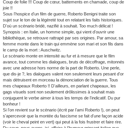
Coup de folie !!! Coup de cœur, battements en chamade, coup de
joie !!
Sous l'hospice d'un film de guerre, Roberto Benigni traite son
sujet sur le ton de la légèreté tout en relatant les faits historiques.
D'où un scénario bridé, nazifié à souhait. Too much délicat !
Synopsis : en Italie, un homme simple, qui vient d'ouvrir une
bibliothèque, se retrouve rattrapé par ses origines. Par amour, sa
femme monte dans le train qui emmène son mari et son fils dans
le camp de la mort : Auschwitz.
Le scénario monte en intensité au fur et à mesure que le film
avance, tout comme les dialogues, bruts de décoffrage, mitonnés
avec une adresse hors norme de la part de Roberto. Une perle,
que dis-je ?, les dialogues valent non seulement leurs pesant d'or
mais détruisent en morceau la dénonciation de la guerre. Tous
mes chapeaux Roberto !! D'ailleurs, en parlant chapeaux, les
gags visuels sont non seulement drôlissimes à souhait mais
conjuguent le verbe aimer à tous les temps de l'indicatif. Du pur
bonheur !
Si l'on revient sur le scénario (écrit par l'ami Roberto !), on peut
s'apercevoir que la montée du fascisme se fait d'une façon acide
(voir le cheval peint en vert) qui peut à la fois frustrer et faire rire.
Du coup, nous avons, ici, affaire à l'humour grinçant italien que