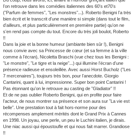
l'on retrouve dans les comédies italiennes des 60's et70's
("Parfum de femmes", "Les monstres"...). Roberto Benigni l'a très
bien écrit et le transcrit d'une manière si simple (dans tout le film,
d'ailleurs, et plus particulièrement en première partie) qu'on ne
s'en rend pas compte du tout. Encore du très joli boulot, Roberto
!!
Dans la joie et la bonne humeur (ambiante bien sûr !), Benigni
nous convie avec sa Princesse de cœur (et sa femme à la ville
comme à l'écran), Nicoletta Braschi (vue chez tous les Benigni :
"Le monstre", "Le tigre et la neige"...) qui illumine l'écran d'une
présence radieuse et ensoleillée. Avec aussi Horst Bucholz ("Les
7 mercenaires"), toujours très bon, pour l'anecdote. Giorgio
Cantarini, quant à lui, impressionne. Super bon point Cantarini !
Pas étonnant qu'on le retrouve au casting de "Gladiator" !!
Et de ne pas oublier Roberto Benigni, qui en profite pour faire
l'acteur, de nous montrer sa présence et son aura sur "La vie est
belle". Une prestation tout à fait hors-norme pour des
récompenses amplement mérités dont le Grand Prix à Cannes
en 1998. Un joyau, une perle, un peu le Luchini italien, je dirais.
Une niac aussi qui époustoufle et qui nous fait marrer. Grandiose
!!