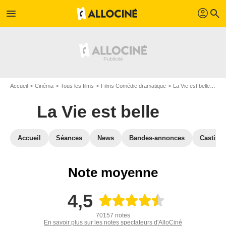
profil
menu
search
Accueil
Cinéma
Tous les films
Films Comédie dramatique
La Vie est belle
Cri
La Vie est belle
Accueil
Séances
News
Bandes-annonces
Casting
Note moyenne
4,5
70157 notes
En savoir plus sur les notes spectateurs d'AlloCiné