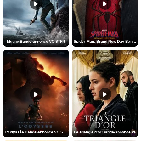
Mutiny Bande-annonce VO STFR
Spider-Man: Brand New Day Bande-annonce VO STFR
L'Odyssée Bande-annonce VO STFR
Le Triangle d'or Bande-annonce VF