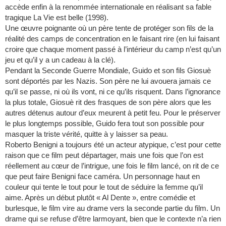
accède enfin à la renommée internationale en réalisant sa fable
tragique La Vie est belle (1998).
Une œuvre poignante où un père tente de protéger son fils de la
réalité des camps de concentration en le faisant rire (en lui faisant
croire que chaque moment passé à l’intérieur du camp n’est qu’un
jeu et qu’il y a un cadeau à la clé).
Pendant la Seconde Guerre Mondiale, Guido et son fils Giosuè
sont déportés par les Nazis. Son père ne lui avouera jamais ce
qu’il se passe, ni où ils vont, ni ce qu’ils risquent. Dans l’ignorance
la plus totale, Giosuè rit des frasques de son père alors que les
autres détenus autour d’eux meurent à petit feu. Pour le préserver
le plus longtemps possible, Guido fera tout son possible pour
masquer la triste vérité, quitte à y laisser sa peau.
Roberto Benigni a toujours été un acteur atypique, c’est pour cette
raison que ce film peut départager, mais une fois que l’on est
réellement au cœur de l’intrigue, une fois le film lancé, on rit de ce
que peut faire Benigni face caméra. Un personnage haut en
couleur qui tente le tout pour le tout de séduire la femme qu’il
aime. Après un début plutôt « Al Dente », entre comédie et
burlesque, le film vire au drame vers la seconde partie du film. Un
drame qui se refuse d’être larmoyant, bien que le contexte n’a rien