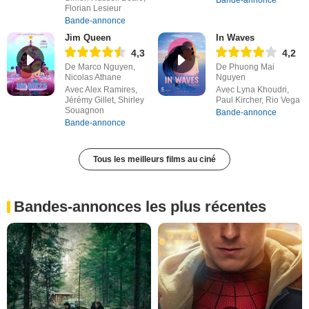
Bande-annonce
Florian Lesieur
Bande-annonce
Jim Queen
In Waves
4,3
4,2
De Marco Nguyen,
De Phuong Mai
Nicolas Athane
Nguyen
Avec Alex Ramires,
Avec Lyna Khoudri,
Jérémy Gillet, Shirley
Paul Kircher, Rio Vega
Souagnon
Bande-annonce
Bande-annonce
Tous les meilleurs films au ciné
Bandes-annonces les plus récentes