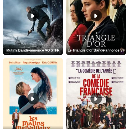
Mutiny Bande-annonce VO STFR
Le Triangle d'or Bande-annonce VF