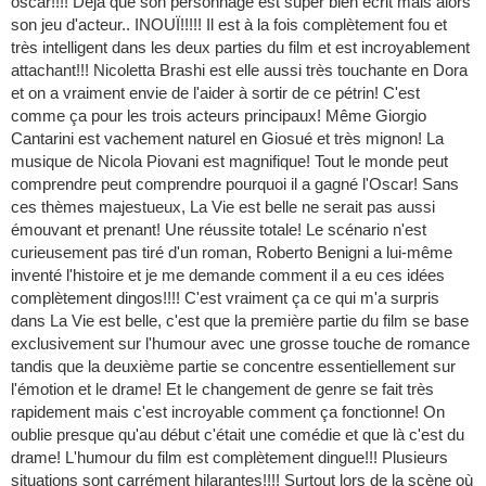
oscar!!!! Déjà que son personnage est super bien écrit mais alors
son jeu d'acteur.. INOUÏ!!!!! Il est à la fois complètement fou et
très intelligent dans les deux parties du film et est incroyablement
attachant!!! Nicoletta Brashi est elle aussi très touchante en Dora
et on a vraiment envie de l'aider à sortir de ce pétrin! C'est
comme ça pour les trois acteurs principaux! Même Giorgio
Cantarini est vachement naturel en Giosué et très mignon! La
musique de Nicola Piovani est magnifique! Tout le monde peut
comprendre peut comprendre pourquoi il a gagné l'Oscar! Sans
ces thèmes majestueux, La Vie est belle ne serait pas aussi
émouvant et prenant! Une réussite totale! Le scénario n'est
curieusement pas tiré d'un roman, Roberto Benigni a lui-même
inventé l'histoire et je me demande comment il a eu ces idées
complètement dingos!!!! C'est vraiment ça ce qui m'a surpris
dans La Vie est belle, c'est que la première partie du film se base
exclusivement sur l'humour avec une grosse touche de romance
tandis que la deuxième partie se concentre essentiellement sur
l'émotion et le drame! Et le changement de genre se fait très
rapidement mais c'est incroyable comment ça fonctionne! On
oublie presque qu'au début c'était une comédie et que là c'est du
drame! L'humour du film est complètement dingue!!! Plusieurs
situations sont carrément hilarantes!!!! Surtout lors de la scène où