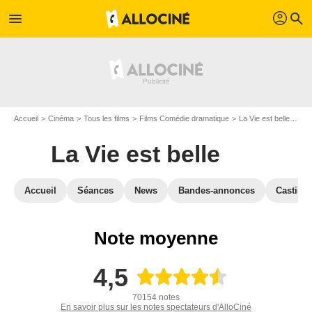
profil
menu
search
Accueil
Cinéma
Tous les films
Films Comédie dramatique
La Vie est belle
Cri
La Vie est belle
Accueil
Séances
News
Bandes-annonces
Casting
Note moyenne
4,5
70154 notes
En savoir plus sur les notes spectateurs d'AlloCiné