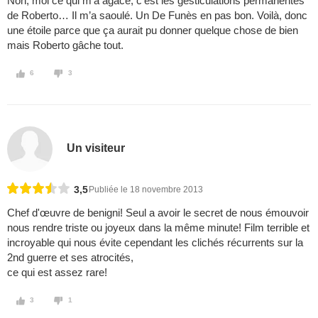
Non, moi ce qui m’a agacé, c’est les gesticulations permanentes
de Roberto… Il m’a saoulé. Un De Funès en pas bon. Voilà, donc
une étoile parce que ça aurait pu donner quelque chose de bien
mais Roberto gâche tout.
6
3
Un visiteur
3,5
Publiée le 18 novembre 2013
Chef d'œuvre de benigni! Seul a avoir le secret de nous émouvoir
nous rendre triste ou joyeux dans la même minute! Film terrible et
incroyable qui nous évite cependant les clichés récurrents sur la
2nd guerre et ses atrocités,
ce qui est assez rare!
3
1