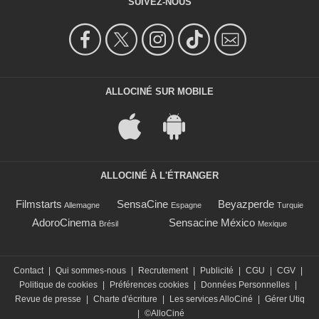
SUIVEZ-NOUS
ALLOCINÉ SUR MOBILE
ALLOCINÉ À L'ÉTRANGER
Filmstarts
SensaCine
Beyazperde
Allemagne
Espagne
Turquie
AdoroCinema
Sensacine México
Brésil
Mexique
Contact
|
Qui sommes-nous
|
Recrutement
|
Publicité
|
CGU
|
CGV
|
Politique de cookies
|
Préférences cookies
|
Données Personnelles
|
Revue de presse
|
Charte d'écriture
|
Les services AlloCiné
|
Gérer Utiq
|
©AlloCiné