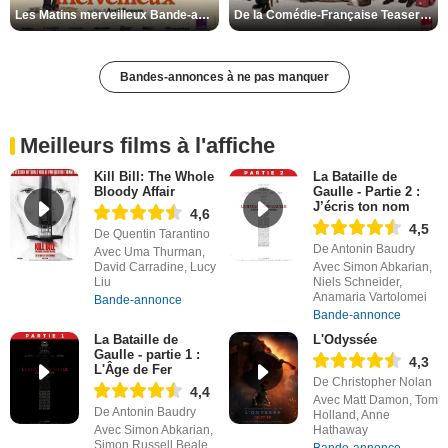
Les Matins merveilleux Bande-annonce VF
De la Comédie-Française Teaser VF
Bandes-annonces à ne pas manquer
Meilleurs films à l'affiche
Kill Bill: The Whole
La Bataille de
Bloody Affair
Gaulle - Partie 2 :
J’écris ton nom
4,6
4,5
De Quentin Tarantino
De Antonin Baudry
Avec Uma Thurman,
David Carradine, Lucy
Avec Simon Abkarian,
Liu
Niels Schneider,
Anamaria Vartolomei
Bande-annonce
Bande-annonce
La Bataille de
L'Odyssée
Gaulle - partie 1 :
4,3
L'Âge de Fer
De Christopher Nolan
4,4
Avec Matt Damon, Tom
De Antonin Baudry
Holland, Anne
Avec Simon Abkarian,
Hathaway
Simon Russell Beale,