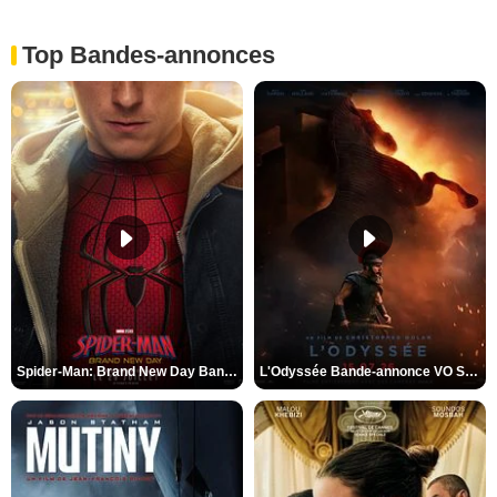
Top Bandes-annonces
Spider-Man: Brand New Day Bande-annonce VO STFR
L'Odyssée Bande-annonce VO STFR