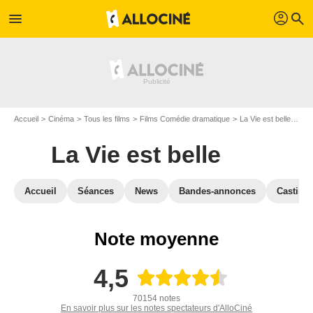
profil
menu
search
Accueil
Cinéma
Tous les films
Films Comédie dramatique
La Vie est belle
Cri
La Vie est belle
Accueil
Séances
News
Bandes-annonces
Casting
Note moyenne
4,5
70154 notes
En savoir plus sur les notes spectateurs d'AlloCiné