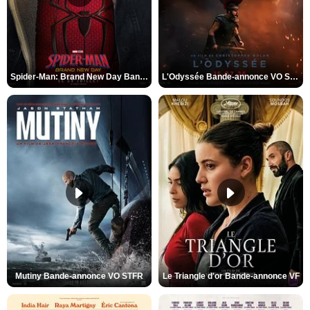
Spider-Man: Brand New Day Bande-annonce VO STFR
L'Odyssée Bande-annonce VO STFR
Mutiny Bande-annonce VO STFR
Le Triangle d'or Bande-annonce VF