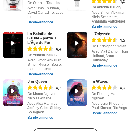
4,5
De Quentin Tarantino
De Antonin Baudry
Avec Uma Thurman,
David Carradine, Lucy
Avec Simon Abkarian,
Liu
Niels Schneider,
Anamaria Vartolomei
Bande-annonce
Bande-annonce
La Bataille de
L'Odyssée
Gaulle - partie 1 :
4,3
L'Âge de Fer
De Christopher Nolan
4,4
Avec Matt Damon, Tom
De Antonin Baudry
Holland, Anne
Avec Simon Abkarian,
Hathaway
Simon Russell Beale,
Bande-annonce
Florian Lesieur
Bande-annonce
Jim Queen
In Waves
4,3
4,2
De Marco Nguyen,
De Phuong Mai
Nicolas Athane
Nguyen
Avec Alex Ramires,
Avec Lyna Khoudri,
Jérémy Gillet, Shirley
Paul Kircher, Rio Vega
Souagnon
Bande-annonce
Bande-annonce