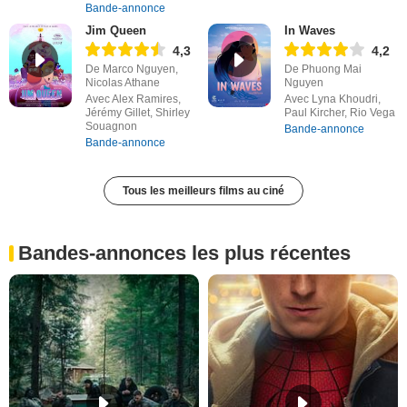
Bande-annonce
Jim Queen
In Waves
4,3
4,2
De Marco Nguyen,
De Phuong Mai
Nicolas Athane
Nguyen
Avec Alex Ramires,
Avec Lyna Khoudri,
Jérémy Gillet, Shirley
Paul Kircher, Rio Vega
Souagnon
Bande-annonce
Bande-annonce
Tous les meilleurs films au ciné
Bandes-annonces les plus récentes