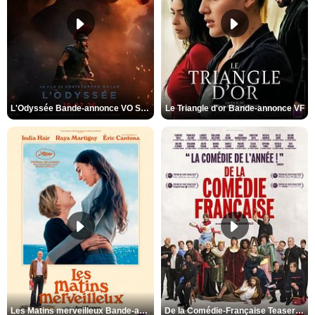
L'Odyssée Bande-annonce VO STFR
Le Triangle d'or Bande-annonce VF
Les Matins merveilleux Bande-annonce VF
De la Comédie-Française Teaser VF