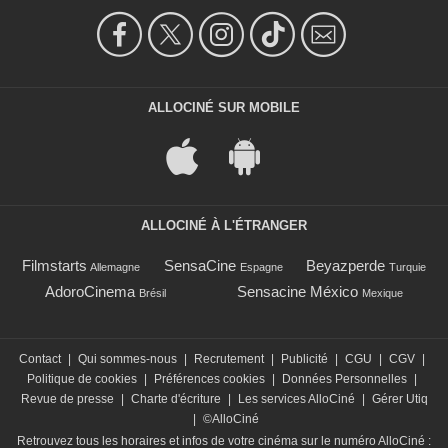
ALLOCINÉ SUR MOBILE
ALLOCINÉ À L'ÉTRANGER
Filmstarts
SensaCine
Beyazperde
Allemagne
Espagne
Turquie
AdoroCinema
Sensacine México
Brésil
Mexique
Contact
|
Qui sommes-nous
|
Recrutement
|
Publicité
|
CGU
|
CGV
|
Politique de cookies
|
Préférences cookies
|
Données Personnelles
|
Revue de presse
|
Charte d'écriture
|
Les services AlloCiné
|
Gérer Utiq
|
©AlloCiné
Retrouvez tous les horaires et infos de votre cinéma sur le numéro AlloCiné :