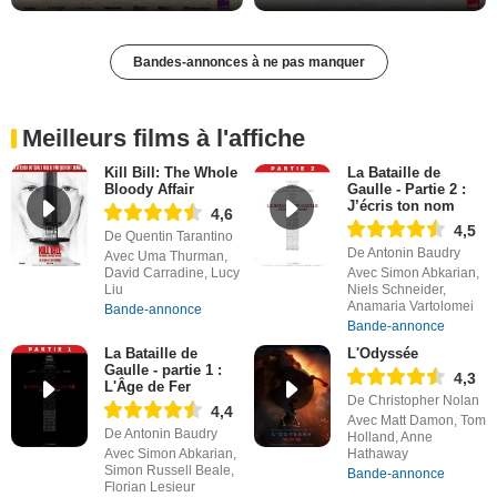
Bandes-annonces à ne pas manquer
Meilleurs films à l'affiche
Kill Bill: The Whole
La Bataille de
Bloody Affair
Gaulle - Partie 2 :
J’écris ton nom
4,6
4,5
De Quentin Tarantino
De Antonin Baudry
Avec Uma Thurman,
David Carradine, Lucy
Avec Simon Abkarian,
Liu
Niels Schneider,
Anamaria Vartolomei
Bande-annonce
Bande-annonce
La Bataille de
L'Odyssée
Gaulle - partie 1 :
4,3
L'Âge de Fer
De Christopher Nolan
4,4
Avec Matt Damon, Tom
De Antonin Baudry
Holland, Anne
Avec Simon Abkarian,
Hathaway
Simon Russell Beale,
Bande-annonce
Florian Lesieur