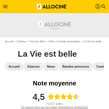
profil
menu
search
Accueil
Cinéma
Tous les films
Films Comédie dramatique
La Vie est belle
Avi
La Vie est belle
Accueil
Séances
News
Bandes-annonces
Casting
Note moyenne
4,5
70157 notes
En savoir plus sur les notes spectateurs d'AlloCiné