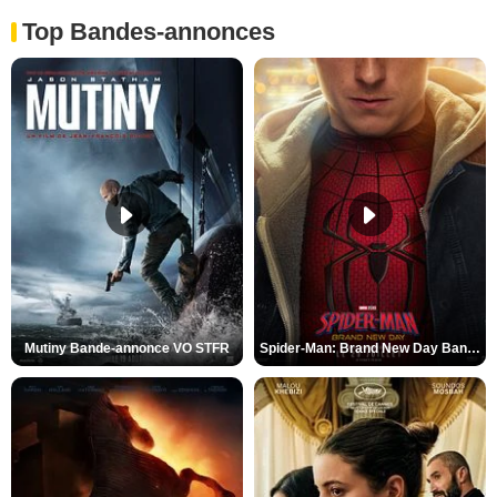
Top Bandes-annonces
Mutiny Bande-annonce VO STFR
Spider-Man: Brand New Day Bande-annonce VO STFR