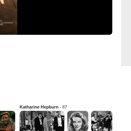
Katharine Hepburn
- 87