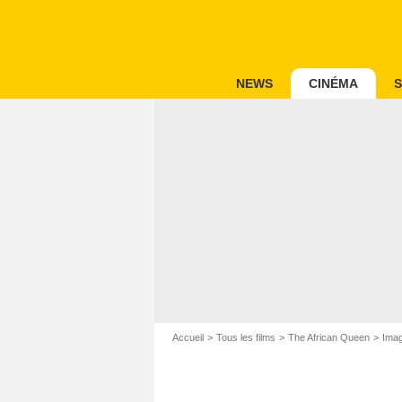
NEWS
CINÉMA
S
Accueil
Tous les films
The African Queen
Imag