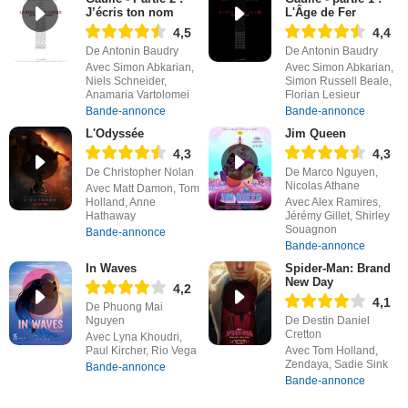
J’écris ton nom
L'Âge de Fer
4,5
4,4
De Antonin Baudry
De Antonin Baudry
Avec Simon Abkarian,
Avec Simon Abkarian,
Niels Schneider,
Simon Russell Beale,
Anamaria Vartolomei
Florian Lesieur
Bande-annonce
Bande-annonce
L'Odyssée
Jim Queen
4,3
4,3
De Christopher Nolan
De Marco Nguyen,
Nicolas Athane
Avec Matt Damon, Tom
Holland, Anne
Avec Alex Ramires,
Hathaway
Jérémy Gillet, Shirley
Souagnon
Bande-annonce
Bande-annonce
In Waves
Spider-Man: Brand
New Day
4,2
4,1
De Phuong Mai
Nguyen
De Destin Daniel
Cretton
Avec Lyna Khoudri,
Paul Kircher, Rio Vega
Avec Tom Holland,
Zendaya, Sadie Sink
Bande-annonce
Bande-annonce