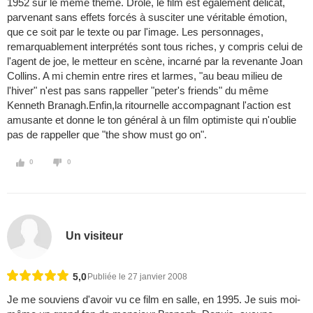
1952 sur le même thème. Drôle, le film est également délicat,
parvenant sans effets forcés à susciter une véritable émotion,
que ce soit par le texte ou par l'image. Les personnages,
remarquablement interprétés sont tous riches, y compris celui de
l'agent de joe, le metteur en scène, incarné par la revenante Joan
Collins. A mi chemin entre rires et larmes, "au beau milieu de
l'hiver" n'est pas sans rappeller "peter's friends" du même
Kenneth Branagh.Enfin,la ritournelle accompagnant l'action est
amusante et donne le ton général à un film optimiste qui n'oublie
pas de rappeller que "the show must go on".
0
0
Un visiteur
5,0
Publiée le 27 janvier 2008
Je me souviens d'avoir vu ce film en salle, en 1995. Je suis moi-