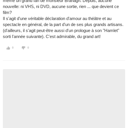
même un grand fan de monsieur Branagh. Depuis, aucune
nouvelle: ni VHS, ni DVD, aucune sortie, rien ... que devient ce
film?
Il s'agit d'une véritable déclaration d'amour au théâtre et au
spectacle en général, de la part d'un de ses plus grands artisans.
(d'ailleurs, il s'agit peut-être aussi d'un prologue à son "Hamlet"
sorti l'année suivante). C'est admirable, du grand art!
0
0