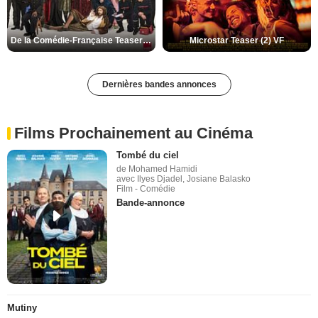
De la Comédie-Française Teaser (3) VF
Microstar Teaser (2) VF
Dernières bandes annonces
Films Prochainement au Cinéma
Tombé du ciel
de Mohamed Hamidi
avec Ilyes Djadel, Josiane Balasko
Film - Comédie
Bande-annonce
Mutiny