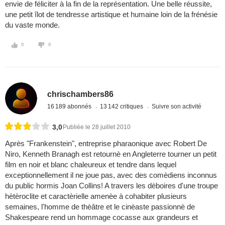
envie de féliciter à la fin de la représentation. Une belle réussite,
une petit îlot de tendresse artistique et humaine loin de la frénésie
du vaste monde.
0
0
chrischambers86
16 189 abonnés
13 142 critiques
Suivre son activité
3,0
Publiée le 28 juillet 2010
Après "Frankenstein", entreprise pharaonique avec Robert De
Niro, Kenneth Branagh est retournè en Angleterre tourner un petit
film en noir et blanc chaleureux et tendre dans lequel
exceptionnellement il ne joue pas, avec des comèdiens inconnus
du public hormis Joan Collins! A travers les dèboires d'une troupe
hètèroclite et caractèrielle amenèe à cohabiter plusieurs
semaines, l'homme de thèâtre et le cinèaste passionnè de
Shakespeare rend un hommage cocasse aux grandeurs et