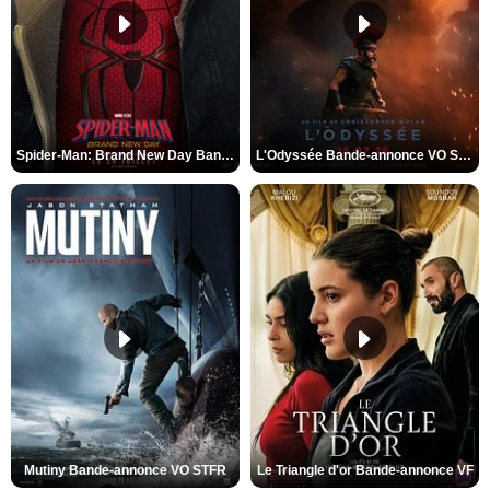
Spider-Man: Brand New Day Bande-annonce VO STFR
L'Odyssée Bande-annonce VO STFR
Mutiny Bande-annonce VO STFR
Le Triangle d'or Bande-annonce VF