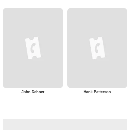
John Dehner
Hank Patterson