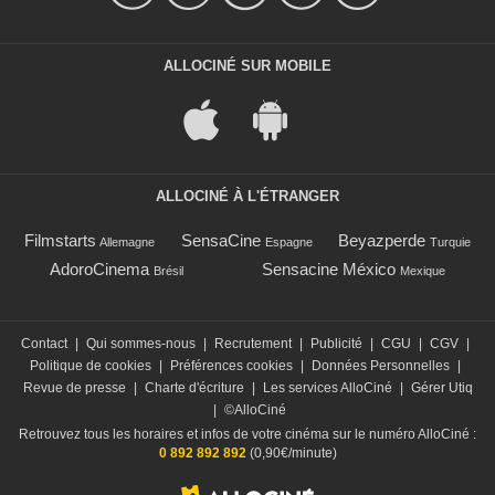
ALLOCINÉ SUR MOBILE
ALLOCINÉ À L'ÉTRANGER
Filmstarts
SensaCine
Beyazperde
Allemagne
Espagne
Turquie
AdoroCinema
Sensacine México
Brésil
Mexique
Contact
|
Qui sommes-nous
|
Recrutement
|
Publicité
|
CGU
|
CGV
|
Politique de cookies
|
Préférences cookies
|
Données Personnelles
|
Revue de presse
|
Charte d'écriture
|
Les services AlloCiné
|
Gérer Utiq
|
©AlloCiné
Retrouvez tous les horaires et infos de votre cinéma sur le numéro AlloCiné :
0 892 892 892
(0,90€/minute)