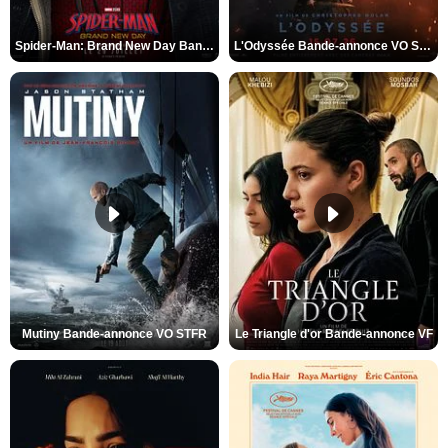
Spider-Man: Brand New Day Bande-annonce VO STFR
L'Odyssée Bande-annonce VO STFR
Mutiny Bande-annonce VO STFR
Le Triangle d'or Bande-annonce VF