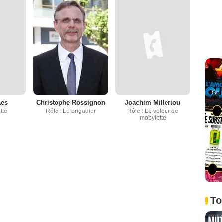
aes
Christophe Rossignon
Joachim Milleriou
tte
Rôle : Le brigadier
Rôle : Le voleur de
mobylette
To