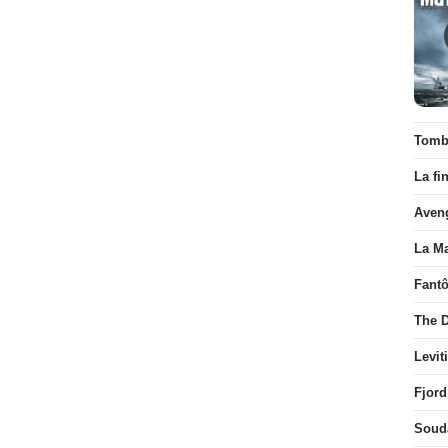
Tombé
La fi
Aven
La Ma
Fant
The D
Levit
Fjord
Soud