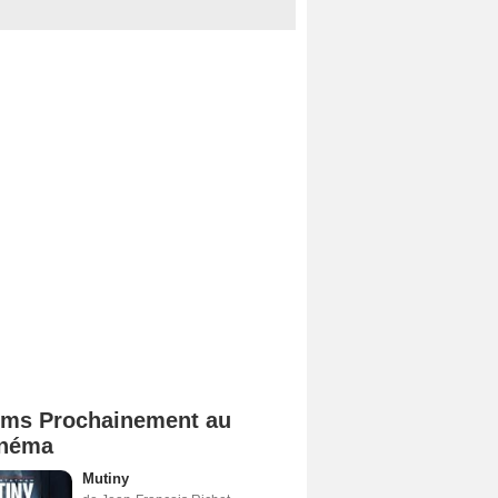
lms Prochainement au
néma
Mutiny