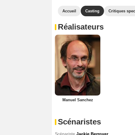
Accueil
Casting
Critiques spec
Réalisateurs
Manuel Sanchez
Scénaristes
Scénariste
Jackie Berroyer