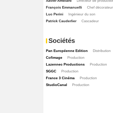
Xavier Amblard
Directeur de productio
François Emmanuelli
Chef décorateur
Luc Perini
Ingénieur du son
Patrick Cauderlier
Cascadeur
Sociétés
Pan Européenne Edition
Distribution
Cofimage
Production
Lazennec Productions
Production
SGGC
Production
France 3 Cinéma
Production
StudioCanal
Production