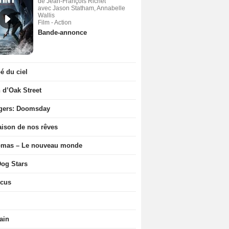
de Jean-François Richet
avec Jason Statham, Annabelle
Wallis
Film - Action
Bande-annonce
 du ciel
n d’Oak Street
gers: Doomsday
ison de nos rêves
ômas – Le nouveau monde
og Stars
icus
ain