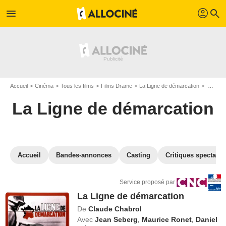
profil
menu
search
Accueil
Cinéma
Tous les films
Films Drame
La Ligne de démarcation
VOD La Ligne de démarcation
La Ligne de démarcation
Accueil
Bandes-annonces
Casting
Critiques spectateu
Service proposé par
La Ligne de démarcation
De
Claude Chabrol
Avec
Jean Seberg
,
Maurice Ronet
,
Daniel