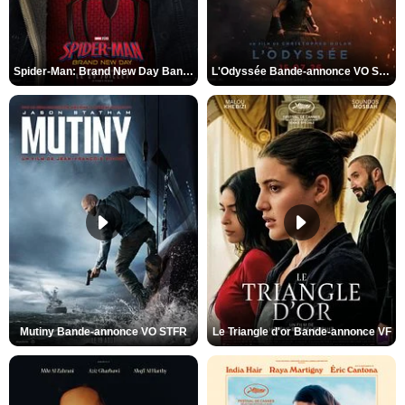
Spider-Man: Brand New Day Bande-annonce VO STFR
L'Odyssée Bande-annonce VO STFR
Mutiny Bande-annonce VO STFR
Le Triangle d'or Bande-annonce VF