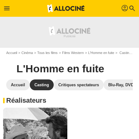
profil
menu
search
Accueil
Cinéma
Tous les films
Films Western
L'Homme en fuite
Casting L'Homme en fuite
L'Homme en fuite
Accueil
Casting
Critiques spectateurs
Blu-Ray, DVD
Réalisateurs