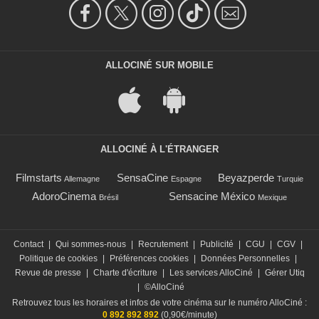
ALLOCINÉ SUR MOBILE
ALLOCINÉ À L'ÉTRANGER
Filmstarts
SensaCine
Beyazperde
Allemagne
Espagne
Turquie
AdoroCinema
Sensacine México
Brésil
Mexique
Contact
|
Qui sommes-nous
|
Recrutement
|
Publicité
|
CGU
|
CGV
|
Politique de cookies
|
Préférences cookies
|
Données Personnelles
|
Revue de presse
|
Charte d'écriture
|
Les services AlloCiné
|
Gérer Utiq
|
©AlloCiné
Retrouvez tous les horaires et infos de votre cinéma sur le numéro AlloCiné :
0 892 892 892
(0,90€/minute)