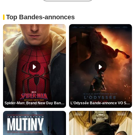
Top Bandes-annonces
Spider-Man: Brand New Day Bande-annonce VO STFR
L'Odyssée Bande-annonce VO STFR