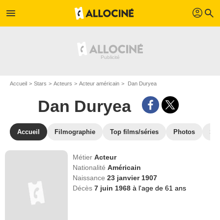
profil
menu
search
Accueil
Stars
Acteurs
Acteur américain
Dan Duryea
Dan Duryea
Accueil
Filmographie
Top films/séries
Photos
St
Métier
Acteur
Nationalité
Américain
Naissance
23 janvier 1907
Décès
7 juin 1968
à l'age de 61 ans