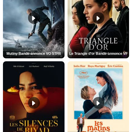
Mutiny Bande-annonce VO STFR
Le Triangle d'or Bande-annonce VF