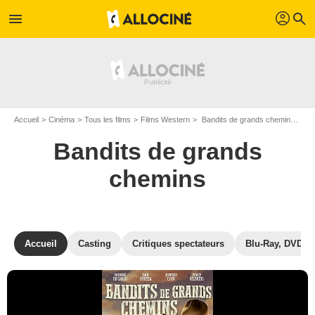
profil
menu
search
Accueil
Cinéma
Tous les films
Films Western
Bandits de grands chemins de George Sherman
Bandits de grands
chemins
Accueil
Casting
Critiques spectateurs
Blu-Ray, DVD