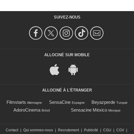
SUIVEZ-NOUS
ALLOCINÉ SUR MOBILE
ALLOCINÉ À L'ÉTRANGER
Filmstarts
SensaCine
Beyazperde
Allemagne
Espagne
Turquie
AdoroCinema
Sensacine México
Brésil
Mexique
Contact
|
Qui sommes-nous
|
Recrutement
|
Publicité
|
CGU
|
CGV
|