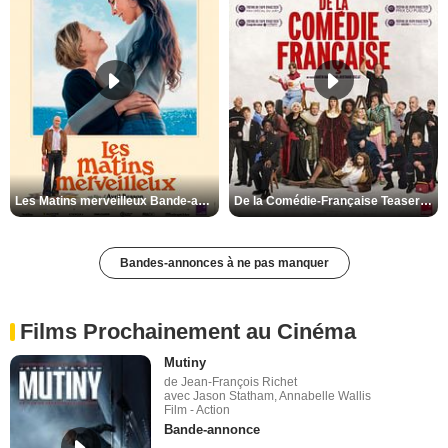
Les Matins merveilleux Bande-annonce VF
De la Comédie-Française Teaser VF
Bandes-annonces à ne pas manquer
Films Prochainement au Cinéma
Mutiny
de Jean-François Richet
avec Jason Statham, Annabelle Wallis
Film - Action
Bande-annonce