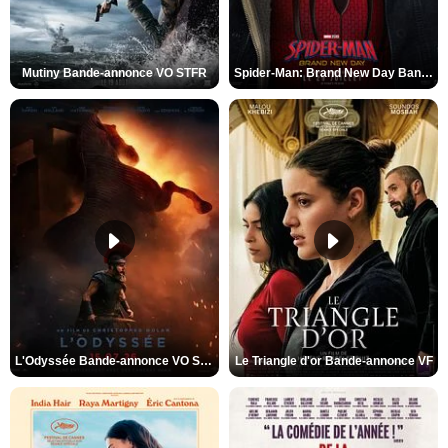
Mutiny Bande-annonce VO STFR
Spider-Man: Brand New Day Bande-annonce VO STFR
L'Odyssée Bande-annonce VO STFR
Le Triangle d'or Bande-annonce VF