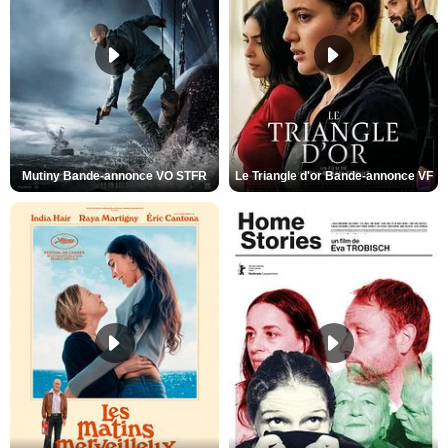
Mutiny Bande-annonce VO STFR
Le Triangle d'or Bande-annonce VF