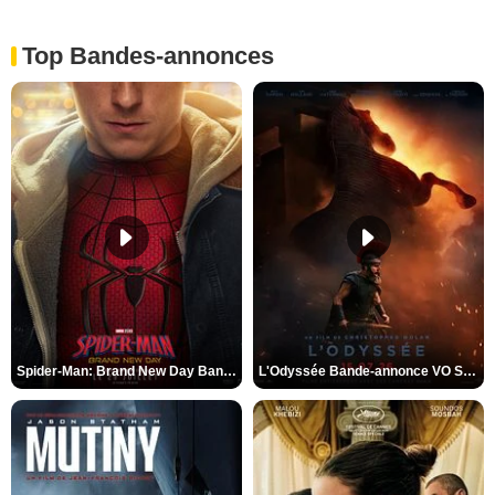
Top Bandes-annonces
Spider-Man: Brand New Day Bande-annonce VO STFR
L'Odyssée Bande-annonce VO STFR