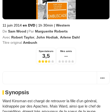
11 juin 2014
en DVD
|
1h 30min
|
Western
De
Sam Wood
Par
Marguerite Roberts
|
Avec
Robert Taylor
,
John Hodiak
,
Arlene Dahl
Titre original
Ambush
Spectateurs
Mes amis
3,5
--
Synopsis
Ward Kinsman est chargé de retrouver la fille d'un général,
kidnappée par des Apaches. Mais Ward, ainsi que le chef de
l'expédition, étaient très amoureux de la soeur de la jeune