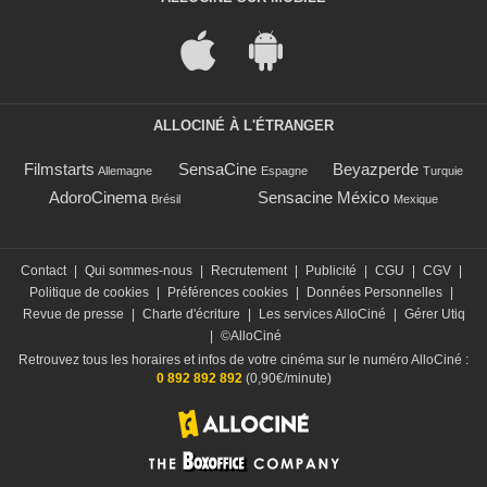
ALLOCINÉ À L'ÉTRANGER
Filmstarts
SensaCine
Beyazperde
Allemagne
Espagne
Turquie
AdoroCinema
Sensacine México
Brésil
Mexique
Contact
|
Qui sommes-nous
|
Recrutement
|
Publicité
|
CGU
|
CGV
|
Politique de cookies
|
Préférences cookies
|
Données Personnelles
|
Revue de presse
|
Charte d'écriture
|
Les services AlloCiné
|
Gérer Utiq
|
©AlloCiné
Retrouvez tous les horaires et infos de votre cinéma sur le numéro AlloCiné :
0 892 892 892
(0,90€/minute)