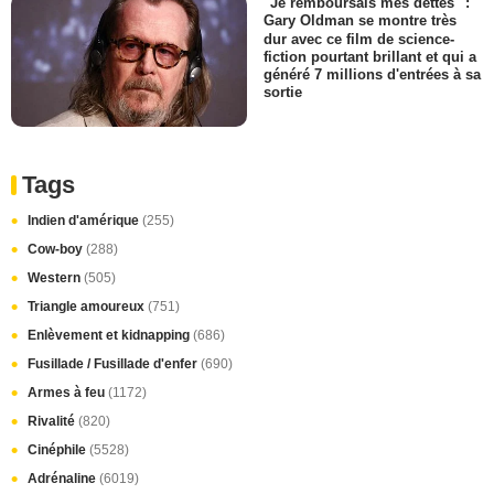
"Je remboursais mes dettes" :
Gary Oldman se montre très
dur avec ce film de science-
fiction pourtant brillant et qui a
généré 7 millions d'entrées à sa
sortie
Tags
Indien d'amérique
(255)
Cow-boy
(288)
Western
(505)
Triangle amoureux
(751)
Enlèvement et kidnapping
(686)
Fusillade / Fusillade d'enfer
(690)
Armes à feu
(1172)
Rivalité
(820)
Cinéphile
(5528)
Adrénaline
(6019)