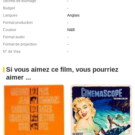
Secrets de tournage
-
Budget
-
Langues
Anglais
Format production
-
Couleur
N&B
Format audio
-
Format de projection
-
N° de Visa
-
Si vous aimez ce film, vous pourriez
aimer ...