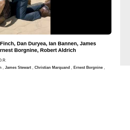
r Finch, Dan Duryea, Ian Bannen, James
rnest Borgnine, Robert Aldrich
D.R.
en
,
James Stewart
,
Christian Marquand
,
Ernest Borgnine
,