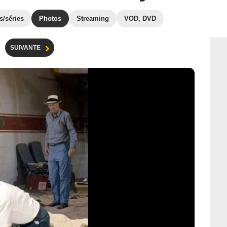
s/séries
Photos
Streaming
VOD, DVD
SUIVANTE