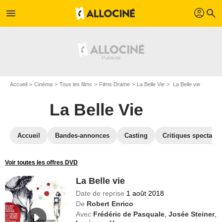
profil
menu
search
Accueil
Cinéma
Tous les films
Films Drame
La Belle Vie
La Belle vie
La Belle Vie
Accueil
Bandes-annonces
Casting
Critiques spectateu
Voir toutes les offres DVD
La Belle vie
Date de reprise
1 août 2018
De
Robert Enrico
Avec
Frédéric de Pasquale
,
Josée Steiner
,