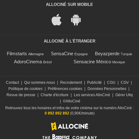
ALLOCINÉ SUR MOBILE
ALLOCINÉ À L'ÉTRANGER
Filmstarts
SensaCine
Beyazperde
Allemagne
Espagne
Turquie
AdoroCinema
Sensacine México
Brésil
Mexique
Contact
|
Qui sommes-nous
|
Recrutement
|
Publicité
|
CGU
|
CGV
|
Politique de cookies
|
Préférences cookies
|
Données Personnelles
|
Revue de presse
|
Charte d'écriture
|
Les services AlloCiné
|
Gérer Utiq
|
©AlloCiné
Retrouvez tous les horaires et infos de votre cinéma sur le numéro AlloCiné :
0 892 892 892
(0,90€/minute)