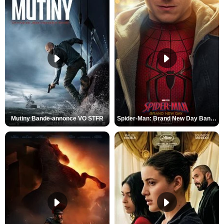
Mutiny Bande-annonce VO STFR
Spider-Man: Brand New Day Bande-annonce VO STFR