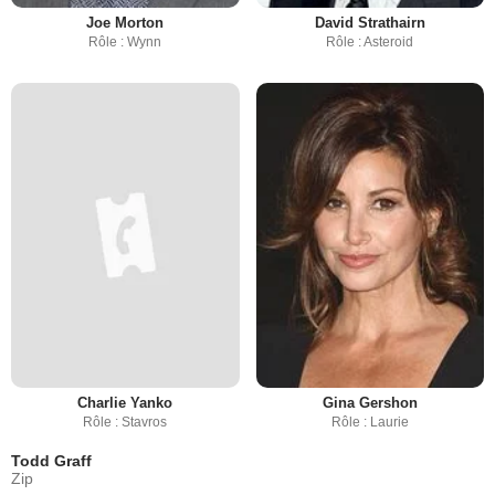
Joe Morton
David Strathairn
Rôle : Wynn
Rôle : Asteroid
Charlie Yanko
Gina Gershon
Rôle : Stavros
Rôle : Laurie
Todd Graff
Zip