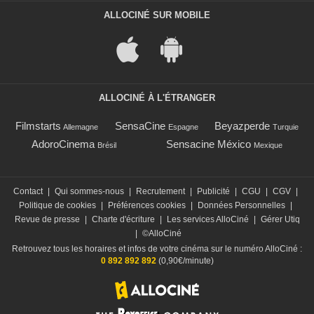
ALLOCINÉ SUR MOBILE
ALLOCINÉ À L'ÉTRANGER
Filmstarts
SensaCine
Beyazperde
Allemagne
Espagne
Turquie
AdoroCinema
Sensacine México
Brésil
Mexique
Contact
|
Qui sommes-nous
|
Recrutement
|
Publicité
|
CGU
|
CGV
|
Politique de cookies
|
Préférences cookies
|
Données Personnelles
|
Revue de presse
|
Charte d'écriture
|
Les services AlloCiné
|
Gérer Utiq
|
©AlloCiné
Retrouvez tous les horaires et infos de votre cinéma sur le numéro AlloCiné :
0 892 892 892
(0,90€/minute)