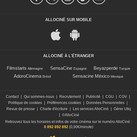
ALLOCINÉ SUR MOBILE
ALLOCINÉ À L'ÉTRANGER
Filmstarts
SensaCine
Beyazperde
Allemagne
Espagne
Turquie
AdoroCinema
Sensacine México
Brésil
Mexique
Contact
|
Qui sommes-nous
|
Recrutement
|
Publicité
|
CGU
|
CGV
|
Politique de cookies
|
Préférences cookies
|
Données Personnelles
|
Revue de presse
|
Charte d'écriture
|
Les services AlloCiné
|
Gérer Utiq
|
©AlloCiné
Retrouvez tous les horaires et infos de votre cinéma sur le numéro AlloCiné :
0 892 892 892
(0,90€/minute)