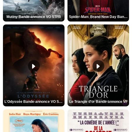
Mutiny Bande-annonce VO STFR
Spider-Man: Brand New Day Bande-annonce VO STFR
L'Odyssée Bande-annonce VO STFR
Le Triangle d'or Bande-annonce VF