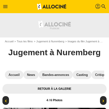
profil
menu
search
Accueil
Tous les films
Jugement à Nuremberg
Images du film Jugement à Nuremberg
Jugement à Nuremberg
Accueil
News
Bandes-annonces
Casting
Critiques
RETOUR À LA GALERIE
4
/ 6 Photos