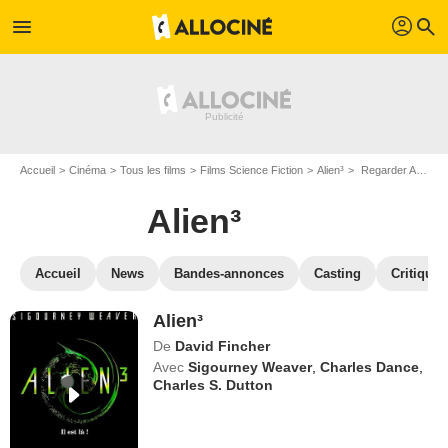
profil
menu
search
Accueil
Cinéma
Tous les films
Films Science Fiction
Alien³
Regarder Alien³ en SVOD
Alien³
Accueil
News
Bandes-annonces
Casting
Critiques
Alien³
De
David Fincher
Avec
Sigourney Weaver
,
Charles Dance
,
Charles S. Dutton