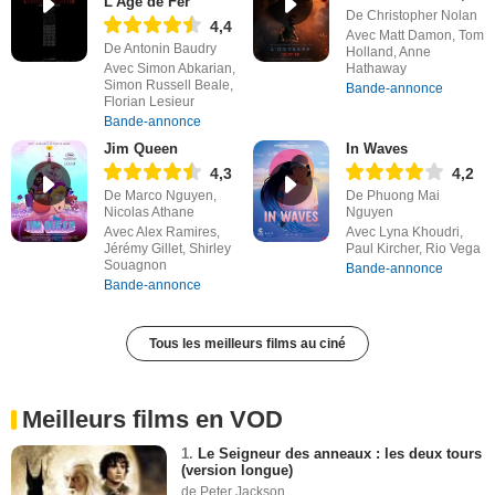
L'Âge de Fer
De Christopher Nolan
4,4
Avec Matt Damon, Tom
De Antonin Baudry
Holland, Anne
Avec Simon Abkarian,
Hathaway
Simon Russell Beale,
Bande-annonce
Florian Lesieur
Bande-annonce
Jim Queen
In Waves
4,3
4,2
De Marco Nguyen,
De Phuong Mai
Nicolas Athane
Nguyen
Avec Alex Ramires,
Avec Lyna Khoudri,
Jérémy Gillet, Shirley
Paul Kircher, Rio Vega
Souagnon
Bande-annonce
Bande-annonce
Tous les meilleurs films au ciné
Meilleurs films en VOD
1.
Le Seigneur des anneaux : les deux tours
(version longue)
de Peter Jackson