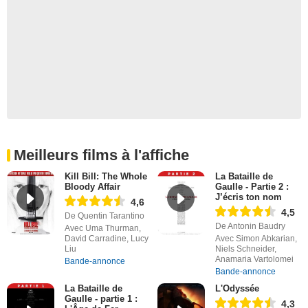
Meilleurs films à l'affiche
Kill Bill: The Whole
La Bataille de
Bloody Affair
Gaulle - Partie 2 :
J’écris ton nom
4,6
4,5
De Quentin Tarantino
De Antonin Baudry
Avec Uma Thurman,
David Carradine, Lucy
Avec Simon Abkarian,
Liu
Niels Schneider,
Anamaria Vartolomei
Bande-annonce
Bande-annonce
La Bataille de
L'Odyssée
Gaulle - partie 1 :
4,3