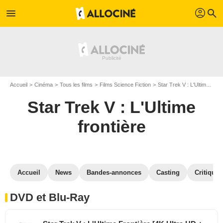
profil
menu
search
Accueil
Cinéma
Tous les films
Films Science Fiction
Star Trek V : L'Ultime frontière
Star Trek V : L'Ultime
frontière
Accueil
News
Bandes-annonces
Casting
Critiques
DVD et Blu-Ray