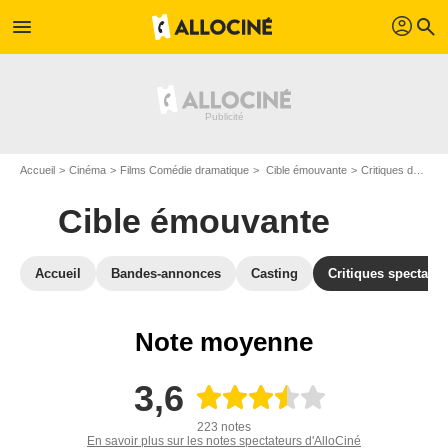
profil
menu
search
Accueil
Cinéma
Films Comédie dramatique
Cible émouvante
Critiques du film Cible émouvante
Cible émouvante
Accueil
Bandes-annonces
Casting
Critiques spectateu
Note moyenne
3,6
223 notes
En savoir plus sur les notes spectateurs d'AlloCiné