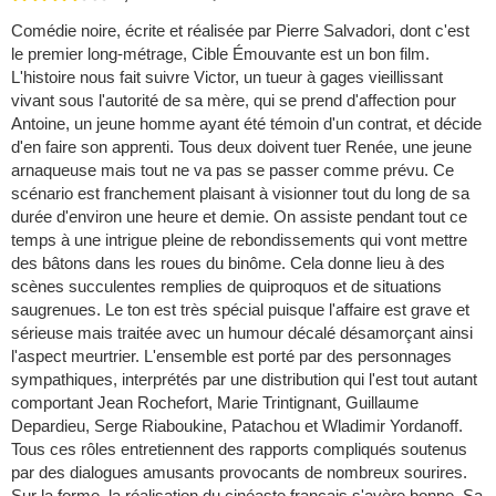
Comédie noire, écrite et réalisée par Pierre Salvadori, dont c'est
le premier long-métrage, Cible Émouvante est un bon film.
L'histoire nous fait suivre Victor, un tueur à gages vieillissant
vivant sous l'autorité de sa mère, qui se prend d'affection pour
Antoine, un jeune homme ayant été témoin d'un contrat, et décide
d'en faire son apprenti. Tous deux doivent tuer Renée, une jeune
arnaqueuse mais tout ne va pas se passer comme prévu. Ce
scénario est franchement plaisant à visionner tout du long de sa
durée d'environ une heure et demie. On assiste pendant tout ce
temps à une intrigue pleine de rebondissements qui vont mettre
des bâtons dans les roues du binôme. Cela donne lieu à des
scènes succulentes remplies de quiproquos et de situations
saugrenues. Le ton est très spécial puisque l'affaire est grave et
sérieuse mais traitée avec un humour décalé désamorçant ainsi
l'aspect meurtrier. L'ensemble est porté par des personnages
sympathiques, interprétés par une distribution qui l'est tout autant
comportant Jean Rochefort, Marie Trintignant, Guillaume
Depardieu, Serge Riaboukine, Patachou et Wladimir Yordanoff.
Tous ces rôles entretiennent des rapports compliqués soutenus
par des dialogues amusants provocants de nombreux sourires.
Sur la forme, la réalisation du cinéaste français s'avère bonne. Sa