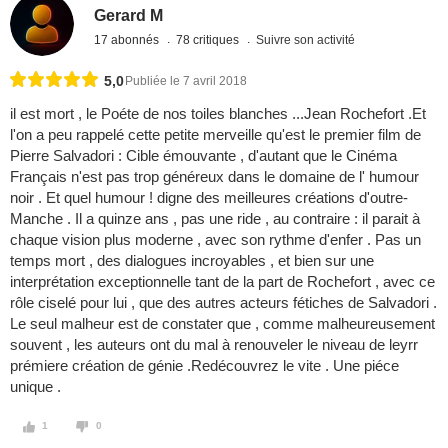
Gerard M
17 abonnés
78 critiques
Suivre son activité
5,0
Publiée le 7 avril 2018
il est mort , le Poéte de nos toiles blanches ...Jean Rochefort .Et
l'on a peu rappelé cette petite merveille qu'est le premier film de
Pierre Salvadori : Cible émouvante , d'autant que le Cinéma
Français n'est pas trop généreux dans le domaine de l' humour
noir . Et quel humour ! digne des meilleures créations d'outre-
Manche . Il a quinze ans , pas une ride , au contraire : il parait à
chaque vision plus moderne , avec son rythme d'enfer . Pas un
temps mort , des dialogues incroyables , et bien sur une
interprétation exceptionnelle tant de la part de Rochefort , avec ce
rôle ciselé pour lui , que des autres acteurs fétiches de Salvadori .
Le seul malheur est de constater que , comme malheureusement
souvent , les auteurs ont du mal à renouveler le niveau de leyrr
prémiere création de génie .Redécouvrez le vite . Une piéce
unique .
1
0