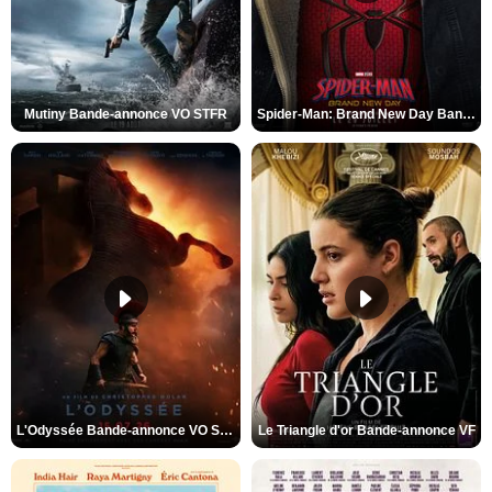
Mutiny Bande-annonce VO STFR
Spider-Man: Brand New Day Bande-annonce VO STFR
L'Odyssée Bande-annonce VO STFR
Le Triangle d'or Bande-annonce VF