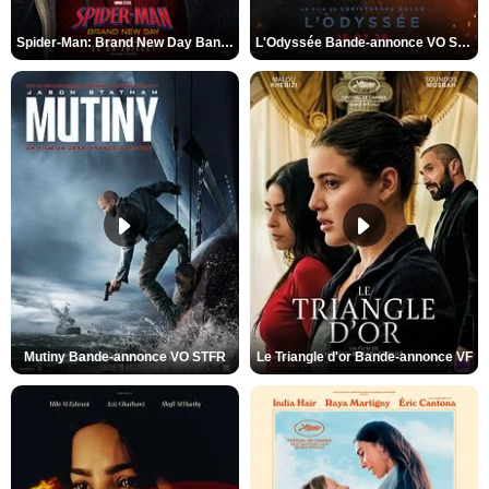
Spider-Man: Brand New Day Bande-annonce VO STFR
L'Odyssée Bande-annonce VO STFR
Mutiny Bande-annonce VO STFR
Le Triangle d'or Bande-annonce VF