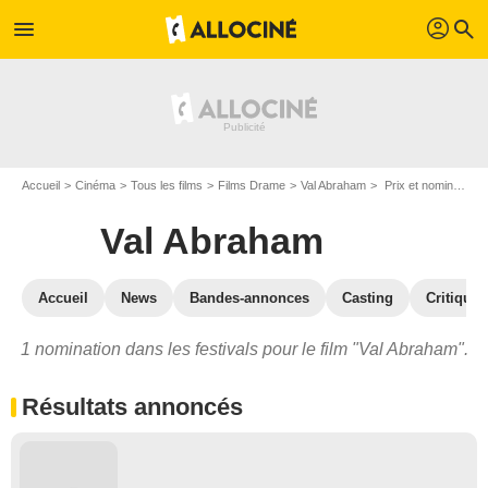
profil
menu
search
Accueil
Cinéma
Tous les films
Films Drame
Val Abraham
Prix et nominations pour Val Abraham
Val Abraham
Accueil
News
Bandes-annonces
Casting
Critiques
1 nomination dans les festivals pour le film "Val Abraham".
Résultats annoncés