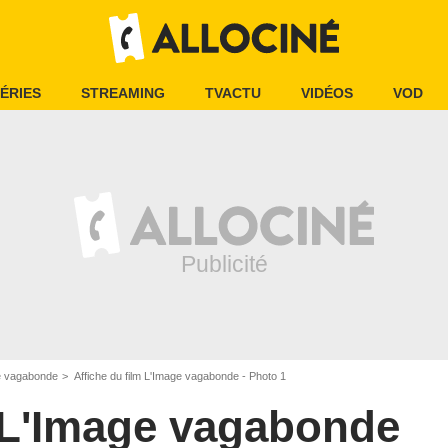
ÉRIES
STREAMING
TVACTU
VIDÉOS
VOD
e vagabonde
Affiche du film L'Image vagabonde - Photo 1
L'Image vagabonde