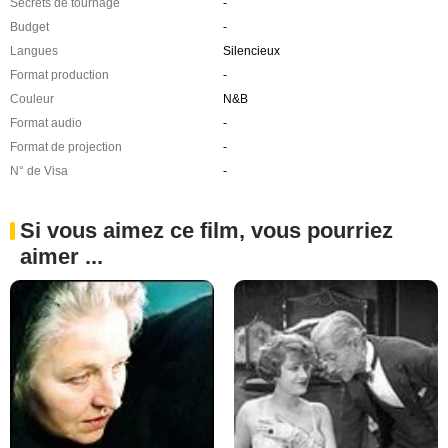
Secrets de tournage
-
Budget
-
Langues
Silencieux
Format production
-
Couleur
N&B
Format audio
-
Format de projection
-
N° de Visa
-
Si vous aimez ce film, vous pourriez
aimer ...