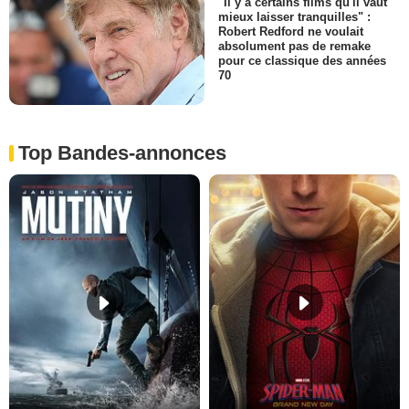
"Il y a certains films qu'il vaut
mieux laisser tranquilles" :
Robert Redford ne voulait
absolument pas de remake
pour ce classique des années
70
Top Bandes-annonces