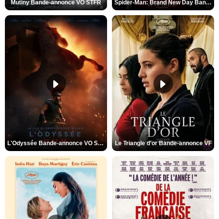
Mutiny Bande-annonce VO STFR
Spider-Man: Brand New Day Bande-annonce VO STFR
L'Odyssée Bande-annonce VO STFR
Le Triangle d'or Bande-annonce VF