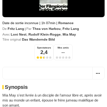
Date de sortie inconnue
|
1h 07min
|
Romance
De
Fritz Lang
Par
Thea von Harbou
,
Fritz Lang
|
Avec
Loni Nest
,
Rudolf Klein-Rogge
,
Mia May
Titre original
Das Wandernde Bild
Spectateurs
Mes amis
2,4
--
Synopsis
Mia May s'est livrée à un disciple de l'amour libre et, après avoir
mis au monde un enfant, épouse le frère jumeau maléfique de
son amant.