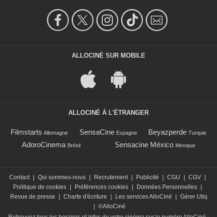
ALLOCINÉ SUR MOBILE
ALLOCINÉ À L'ÉTRANGER
Filmstarts
SensaCine
Beyazperde
Allemagne
Espagne
Turquie
AdoroCinema
Sensacine México
Brésil
Mexique
Contact
|
Qui sommes-nous
|
Recrutement
|
Publicité
|
CGU
|
CGV
|
Politique de cookies
|
Préférences cookies
|
Données Personnelles
|
Revue de presse
|
Charte d'écriture
|
Les services AlloCiné
|
Gérer Utiq
|
©AlloCiné
Retrouvez tous les horaires et infos de votre cinéma sur le numéro AlloCiné :