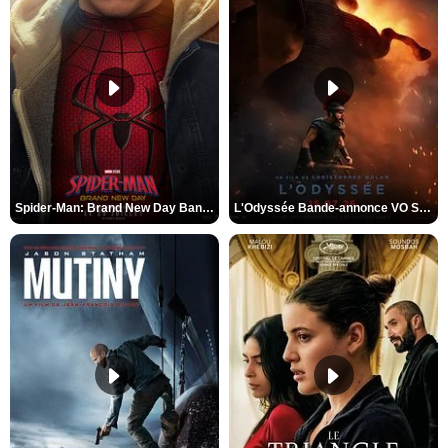
Spider-Man: Brand New Day Bande-annonce VO STFR
L'Odyssée Bande-annonce VO STFR