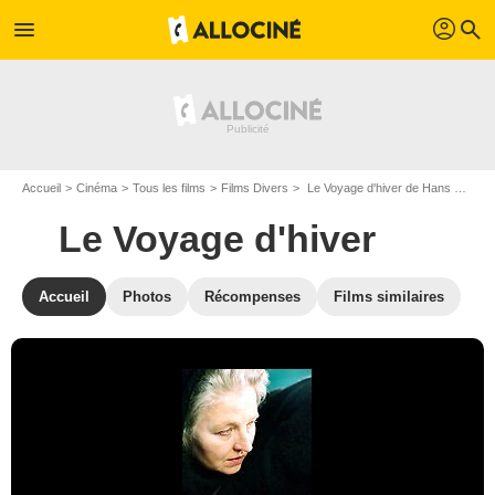
profil
menu
search
Accueil
Cinéma
Tous les films
Films Divers
Le Voyage d'hiver de Hans Steinbichler
Le Voyage d'hiver
Accueil
Photos
Récompenses
Films similaires