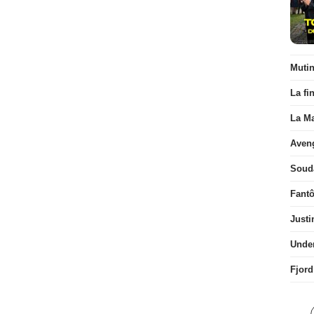
Muti
La fi
La Ma
Aven
Soud
Fant
Justi
Unde
Fjord