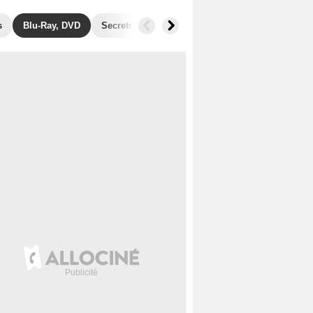
s
Blu-Ray, DVD
Secrets de tournage
Récompenses
Films