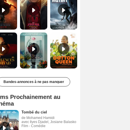
Les Silences de Riyad Bande-annonce VO STFR
Des Fleurs pour Tokyo Bande-annonce VO STFR
Cotton Queen Bande-annonce VO STFR
Bandes-annonces à ne pas manquer
lms Prochainement au
néma
Tombé du ciel
de Mohamed Hamidi
avec Ilyes Djadel, Josiane Balasko
Film - Comédie