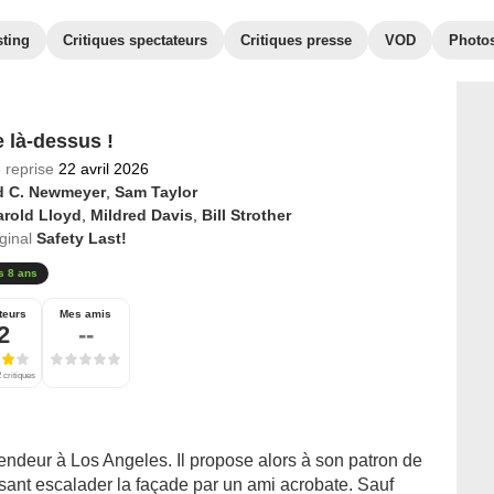
sting
Critiques spectateurs
Critiques presse
VOD
Photo
 là-dessus !
 reprise
22 avril 2026
d C. Newmeyer
,
Sam Taylor
arold Lloyd
,
Mildred Davis
,
Bill Strother
iginal
Safety Last!
s 8 ans
teurs
Mes amis
2
--
 critiques
endeur à Los Angeles. Il propose alors à son patron de
isant escalader la façade par un ami acrobate. Sauf