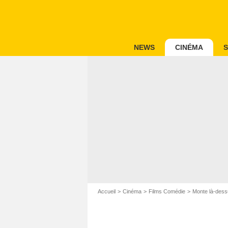
NEWS
CINÉMA
S
Accueil
Cinéma
Films Comédie
Monte là-des