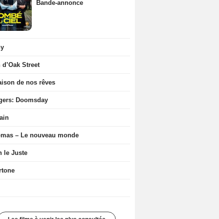
Bande-annonce
ny
n d’Oak Street
ison de nos rêves
gers: Doomsday
ain
ômas – Le nouveau monde
n le Juste
rtone