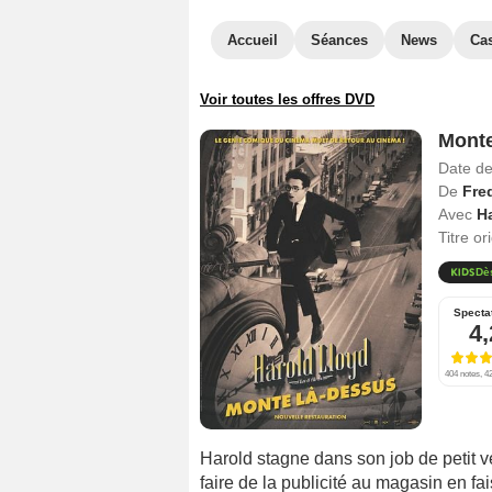
Accueil
Séances
News
Ca
Voir toutes les offres DVD
Monte
Date de
De
Fre
Avec
H
Titre or
Dè
Specta
4,
404 notes, 42
Harold stagne dans son job de petit v
faire de la publicité au magasin en fa