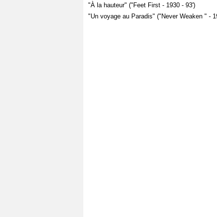
"À la hauteur" ("Feet First - 1930 - 93')
"Un voyage au Paradis" ("Never Weaken " - 19