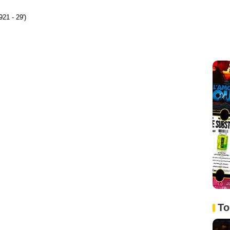
21 - 29')
To