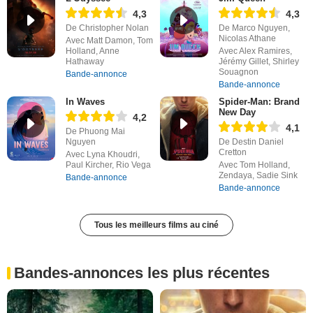
4,3
4,3
De Christopher Nolan
De Marco Nguyen,
Nicolas Athane
Avec Matt Damon, Tom
Holland, Anne
Avec Alex Ramires,
Hathaway
Jérémy Gillet, Shirley
Souagnon
Bande-annonce
Bande-annonce
In Waves
Spider-Man: Brand
New Day
4,2
4,1
De Phuong Mai
Nguyen
De Destin Daniel
Cretton
Avec Lyna Khoudri,
Paul Kircher, Rio Vega
Avec Tom Holland,
Zendaya, Sadie Sink
Bande-annonce
Bande-annonce
Tous les meilleurs films au ciné
Bandes-annonces les plus récentes