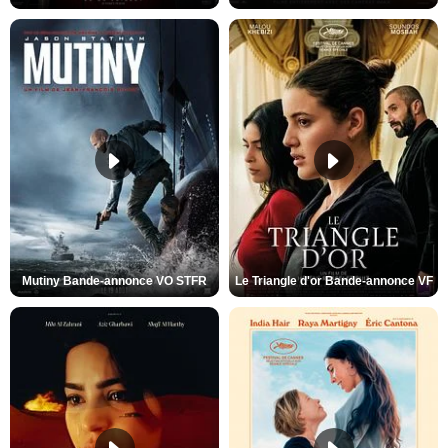
Mutiny Bande-annonce VO STFR
Le Triangle d'or Bande-annonce VF