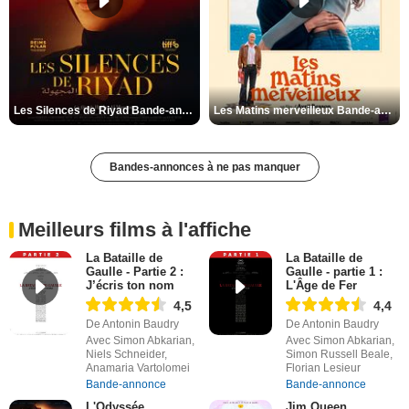
Les Silences de Riyad Bande-annonce VO STFR
Les Matins merveilleux Bande-annonce VF
Bandes-annonces à ne pas manquer
Meilleurs films à l'affiche
La Bataille de
La Bataille de
Gaulle - Partie 2 :
Gaulle - partie 1 :
J’écris ton nom
L'Âge de Fer
4,5
4,4
De Antonin Baudry
De Antonin Baudry
Avec Simon Abkarian,
Avec Simon Abkarian,
Niels Schneider,
Simon Russell Beale,
Anamaria Vartolomei
Florian Lesieur
Bande-annonce
Bande-annonce
L'Odyssée
Jim Queen