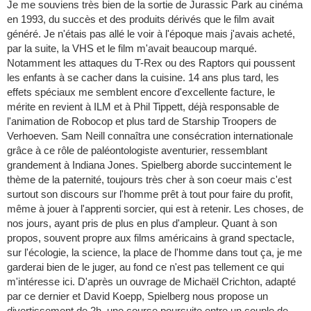
Je me souviens très bien de la sortie de Jurassic Park au cinéma
en 1993, du succès et des produits dérivés que le film avait
généré. Je n'étais pas allé le voir à l'époque mais j'avais acheté,
par la suite, la VHS et le film m'avait beaucoup marqué.
Notamment les attaques du T-Rex ou des Raptors qui poussent
les enfants à se cacher dans la cuisine. 14 ans plus tard, les
effets spéciaux me semblent encore d'excellente facture, le
mérite en revient à ILM et à Phil Tippett, déjà responsable de
l'animation de Robocop et plus tard de Starship Troopers de
Verhoeven. Sam Neill connaîtra une consécration internationale
grâce à ce rôle de paléontologiste aventurier, ressemblant
grandement à Indiana Jones. Spielberg aborde succintement le
thème de la paternité, toujours très cher à son coeur mais c'est
surtout son discours sur l'homme prêt à tout pour faire du profit,
même à jouer à l'apprenti sorcier, qui est à retenir. Les choses, de
nos jours, ayant pris de plus en plus d'ampleur. Quant à son
propos, souvent propre aux films américains à grand spectacle,
sur l'écologie, la science, la place de l'homme dans tout ça, je me
garderai bien de le juger, au fond ce n'est pas tellement ce qui
m'intéresse ici. D'après un ouvrage de Michaël Crichton, adapté
par ce dernier et David Koepp, Spielberg nous propose un
divertissement de 2h, une course poursuite entre un couple de