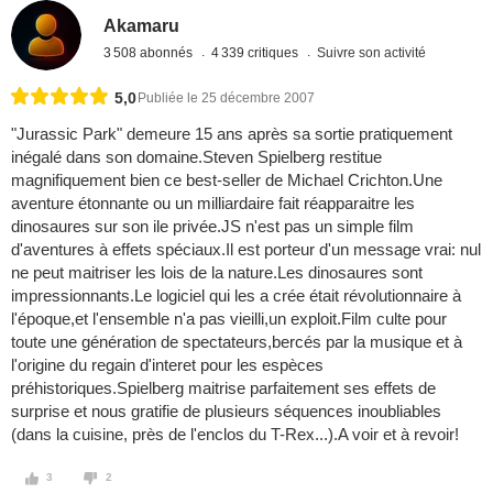
Akamaru
3 508 abonnés
4 339 critiques
Suivre son activité
5,0
Publiée le 25 décembre 2007
"Jurassic Park" demeure 15 ans après sa sortie pratiquement
inégalé dans son domaine.Steven Spielberg restitue
magnifiquement bien ce best-seller de Michael Crichton.Une
aventure étonnante ou un milliardaire fait réapparaitre les
dinosaures sur son ile privée.JS n'est pas un simple film
d'aventures à effets spéciaux.Il est porteur d'un message vrai: nul
ne peut maitriser les lois de la nature.Les dinosaures sont
impressionnants.Le logiciel qui les a crée était révolutionnaire à
l'époque,et l'ensemble n'a pas vieilli,un exploit.Film culte pour
toute une génération de spectateurs,bercés par la musique et à
l'origine du regain d'interet pour les espèces
préhistoriques.Spielberg maitrise parfaitement ses effets de
surprise et nous gratifie de plusieurs séquences inoubliables
(dans la cuisine, près de l'enclos du T-Rex...).A voir et à revoir!
3
2