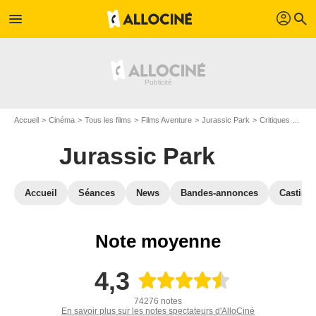
profil
menu
search
Accueil
Cinéma
Tous les films
Films Aventure
Jurassic Park
Critiques Jurassic Park
Jurassic Park
Accueil
Séances
News
Bandes-annonces
Casting
Note moyenne
4,3
74276 notes
En savoir plus sur les notes spectateurs d'AlloCiné