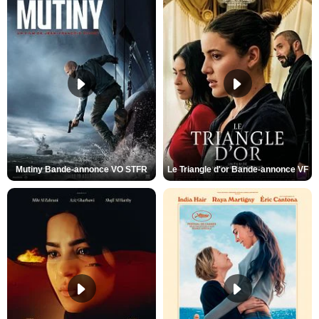
Mutiny Bande-annonce VO STFR
Le Triangle d'or Bande-annonce VF