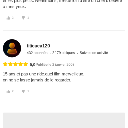
et les plus petits. Néanmoins, il reste loin d'être un chef d'oeuvre
à mes yeux.
2
1
titicaca120
432 abonnés
2 179 critiques
Suivre son activité
5,0
Publiée le 2 janvier 2008
15 ans et pas une ride.quel film merveilleux.
on ne se lasse jamais de le regarder.
2
1