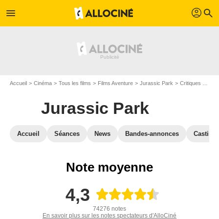
profil
menu
search
Accueil
Cinéma
Tous les films
Films Aventure
Jurassic Park
Critiques Jurassic Park
Jurassic Park
Accueil
Séances
News
Bandes-annonces
Casting
Note moyenne
4,3
74276 notes
En savoir plus sur les notes spectateurs d'AlloCiné