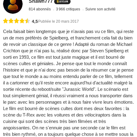
Shawn777
814 abonnés
3 966 critiques
Suivre son activité
4,5
Publiée le 20 mars 2017
Cela faisait bien longtemps que je n'avais pas vu ce film, qui reste
un de mes préférés de Spielberg, et franchement cela fait du bien
de revoir un classique de ce genre ! Adapté du roman de Michael
Crichton que je n'ai pas lu, réalisé donc par Steven Spielberg et
sorti en 1993, ce film est tout juste magique et il est bourré de
scènes cultes et géniales. Je pense que tout le monde connaît
l'histoire et que je n'ai donc pas besoin de la résumer car je pense
que tout le monde a au moins entendu parler de ce film, tellement
il a cartonner et qu'il reste encore aujourd'hui d'actualité malgré la
sortie récente du reboot/suite "Jurassic World". Le scénario est
tout simplement génial, il réussi vraiment a nous transporter dans
le parc avec les personnages et à nous faire vivre leurs émotions.
Le film est bourré de scènes cultes dont mes deux favorites : la
scène du T-Rex avec les voitures et des vélociraptors dans la
cuisine qui sont des scènes très bien filmées et très
angoissantes. On ne s'ennuie pas une seconde car le film est
très bien rythmé, on a toujours quelque chose à se mettre sous la