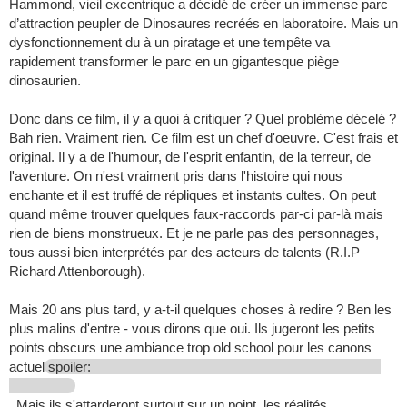
Hammond, vieil excentrique a décidé de créer un immense parc
d’attraction peupler de Dinosaures recréés en laboratoire. Mais un
dysfonctionnement du à un piratage et une tempête va
rapidement transformer le parc en un gigantesque piège
dinosaurien.
Donc dans ce film, il y a quoi à critiquer ? Quel problème décelé ?
Bah rien. Vraiment rien. Ce film est un chef d'oeuvre. C'est frais et
original. Il y a de l'humour, de l'esprit enfantin, de la terreur, de
l'aventure. On n'est vraiment pris dans l'histoire qui nous
enchante et il est truffé de répliques et instants cultes. On peut
quand même trouver quelques faux-raccords par-ci par-là mais
rien de biens monstrueux. Et je ne parle pas des personnages,
tous aussi bien interprétés par des acteurs de talents (R.I.P
Richard Attenborough).
Mais 20 ans plus tard, y a-t-il quelques choses à redire ? Ben les
plus malins d'entre - vous dirons que oui. Ils jugeront les petits
points obscurs une ambiance trop old school pour les canons
actuel
spoiler:
. Mais ils s'attarderont surtout sur un point, les réalités