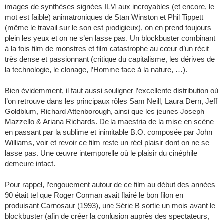
images de synthèses signées ILM aux incroyables (et encore, le
mot est faible) animatroniques de Stan Winston et Phil Tippett
(même le travail sur le son est prodigieux), on en prend toujours
plein les yeux et on ne s’en lasse pas. Un blockbuster combinant
à la fois film de monstres et film catastrophe au cœur d’un récit
très dense et passionnant (critique du capitalisme, les dérives de
la technologie, le clonage, l’Homme face à la nature, …).
Bien évidemment, il faut aussi souligner l’excellente distribution où
l’on retrouve dans les principaux rôles Sam Neill, Laura Dern, Jeff
Goldblum, Richard Attenborough, ainsi que les jeunes Joseph
Mazzello & Ariana Richards. De la maestria de la mise en scène
en passant par la sublime et inimitable B.O. composée par John
Williams, voir et revoir ce film reste un réel plaisir dont on ne se
lasse pas. Une œuvre intemporelle où le plaisir du cinéphile
demeure intact.
Pour rappel, l’engouement autour de ce film au début des années
90 était tel que Roger Corman avait flairé le bon filon en
produisant Carnosaur (1993), une Série B sortie un mois avant le
blockbuster (afin de créer la confusion auprès des spectateurs,