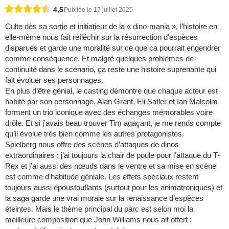
4,5
Publiée le 17 juillet 2025
Culte dès sa sortie et initiatieur de la « dino-mania », l’histoire en
elle-même nous fait réfléchir sur la résurrection d’espèces
disparues et garde une moralité sur ce que ca pourrait engendrer
comme conséquence. Et malgré quelques problèmes de
continuité dans le scénario, ça reste une histoire suprenante qui
fait évoluer ses personnages.
En plus d’être génial, le casting démontre que chaque acteur est
habité par son personnage. Alan Grant, Eli Satler et Ian Malcolm
forment un trio iconique avec des échanges mémorables voire
drôle. Et si j’avais beau trouver Tim agaçant, je me rends compte
qu’il évolue très bien comme les autres protagonistes.
Spielberg nous offre des scènes d’attaques de dinos
extraordinaires ; j’ai toujours la chair de poule pour l’attaque du T-
Rex et j’ai aussi des nœuds dans le ventre et sa mise en scène
est comme d'habitude géniale. Les effets spéciaux restent
toujours aussi époustouflants (surtout pour les animatroniques) et
la saga garde une vrai morale sur la renaissance d’espèces
éteintes. Mais le thème principal du parc est selon moi la
meilleure composition que John Williams nous ait offert :