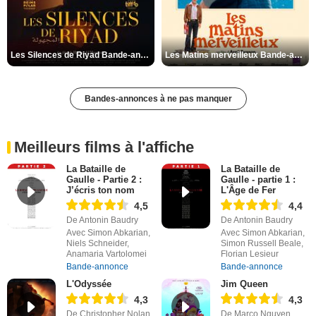
Les Silences de Riyad Bande-annonce VO STFR
Les Matins merveilleux Bande-annonce VF
Bandes-annonces à ne pas manquer
Meilleurs films à l'affiche
La Bataille de
La Bataille de
Gaulle - Partie 2 :
Gaulle - partie 1 :
J’écris ton nom
L'Âge de Fer
4,5
4,4
De Antonin Baudry
De Antonin Baudry
Avec Simon Abkarian,
Avec Simon Abkarian,
Niels Schneider,
Simon Russell Beale,
Anamaria Vartolomei
Florian Lesieur
Bande-annonce
Bande-annonce
L'Odyssée
Jim Queen
4,3
4,3
De Christopher Nolan
De Marco Nguyen,