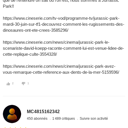
que de l'entendre on sait où l'on est, nous sommes a Jurrassic
Park!!
https://www.cineserie.com/tv-vod/programme-tv/jurassic-park-
mardi-30-juin-sur-tf1-decouvrez-comment-les-rugissements-des-
dinosaures-ont-ete-crees-3585296/
https://www.cineserie.com/news/cinema/jurassic-park-le-
scenariste-david-koepp-raconte-comment-lui-est-venue-lidee-de-
cette-replique-culte-3554328/
https://www.cineserie.com/news/cinema/jurassic-park-avez-
vous-remarque-cette-reference-aux-dents-de-la-mer-5159596/
2
1
MC4815162342
450 abonnés
1 489 critiques
Suivre son activité