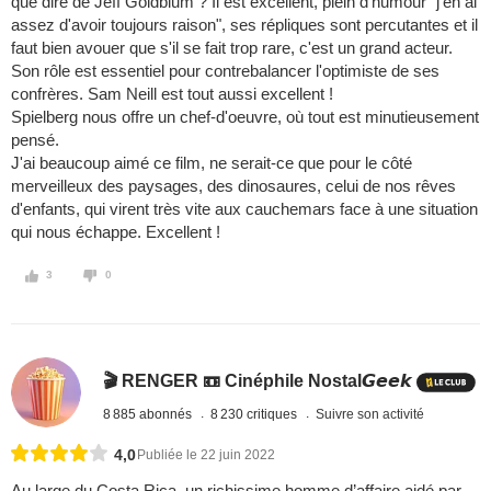
que dire de Jeff Goldblum ? Il est excellent, plein d'humour "j'en ai
assez d'avoir toujours raison", ses répliques sont percutantes et il
faut bien avouer que s'il se fait trop rare, c'est un grand acteur.
Son rôle est essentiel pour contrebalancer l'optimiste de ses
confrères. Sam Neill est tout aussi excellent !
Spielberg nous offre un chef-d'oeuvre, où tout est minutieusement
pensé.
J'ai beaucoup aimé ce film, ne serait-ce que pour le côté
merveilleux des paysages, des dinosaures, celui de nos rêves
d'enfants, qui virent très vite aux cauchemars face à une situation
qui nous échappe. Excellent !
3
0
🎬 RENGER 📼 Cinéphile Nostal𝙂𝙚𝙚𝙠
8 885 abonnés
8 230 critiques
Suivre son activité
4,0
Publiée le 22 juin 2022
Au large du Costa Rica, un richissime homme d’affaire aidé par