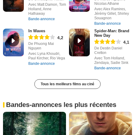
Nicolas Athane
Avec Matt Damon, Tom
Holland, Anne
Avec Alex Ramires,
Hathaway
Jérémy Gillet, Shirley
Souagnon
Bande-annonce
Bande-annonce
In Waves
Spider-Man: Brand
New Day
4,2
4,1
De Phuong Mai
Nguyen
De Destin Daniel
Cretton
Avec Lyna Khoudri,
Paul Kircher, Rio Vega
Avec Tom Holland,
Zendaya, Sadie Sink
Bande-annonce
Bande-annonce
Tous les meilleurs films au ciné
Bandes-annonces les plus récentes