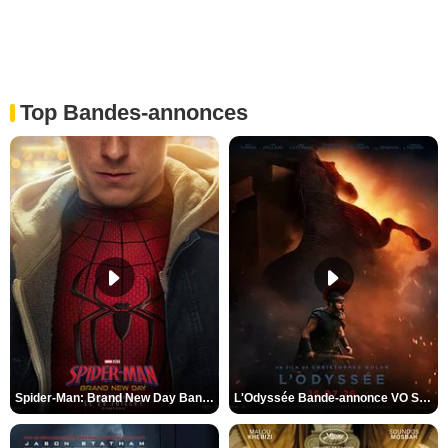
Top Bandes-annonces
Spider-Man: Brand New Day Bande-annonce VO STFR
L'Odyssée Bande-annonce VO STFR