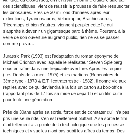
des scientifiques, vient de réussir la prouesse de faire ressusciter
les dinosaures. Pres de 30 millions d’années après leur
extinctions, Tyrannosaurus, Velociraptor, Brachiosaurus,
Triceratops et bien d’autres, viennent peupler cette île qui
s’apprête à devenir un gigantesque parc à thème. Pourtant, à la
veille de son ouverture au grand public, rien ne va se passer
comme prévu…
Jurassic Park (1993) est l’adaptation du roman éponyme de
Michael Crichton avec laquelle le réalisateur Steven Spielberg
nous entraîne dans une trépidante aventure. Après les requins
(Les Dents de la mer - 1975) et les martiens (Rencontres du
3ème type - 1978 & E.T. l'extraterrestre - 1982), il donne vie aux
reptiles avec ce qui deviendra à la fois un carton au box-office
(rapportant plus de 17 fois sa mise de départ !) et un film culte
pour toute une génération.
Près de 30ans après sa sortie, force est de constater qu’il n’a pas
pris une seule ride, s’en est réellement bluffant. A sa sortie le film
était tellement à la pointe de la technologique que les prouesses
techniques et visuelles n’ont pas subit les affres du temps. Des