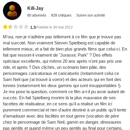
Kill-Jay
80 abonnés
928 critiques
Suivre son activité
1,5
Publiée le 30 mai 2012
M'oui, non je n'adhère pas tellement à ce film que je trouve pas
mal surcoté. Non vraiment Steven Spielberg est capable de
tellement mieux, et a fait de bien plus grands films que celui-ci. En
fait que ressort-il vraiment de "Jurassic Park" ? Des effets
spéciaux excellents, qui même 20 ans après n'ont pas pris une
ride, et après ? Des clichés, un scénario bien pâle, des
personnages caricaturaux et caricaturés (notamment celui ce
Sam Neil que j'ai trouvé à vomir) et des acteurs qui en font des
tonnes (notamment les deux gamins qui sont insupportables !).
Je me pose la question, comment ce film a-t-il pu avoir autant de
succès. En fait Spielberg montre là la plus mauvaise de ses
facettes de réalisateur, en ce sens qu'il a réalisé un film ici
purement commercial et rien d'autre destiné à un public qu'il tente
d'amadouer avec des facilités en tout genre (vocation de père
chez le personnage de Sam Neil, gamin en danger, dinosaures
pas gentils et quand même un peu gentils au final pour certains,