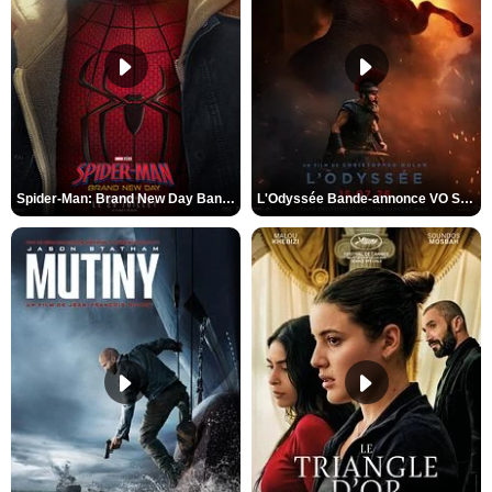
Spider-Man: Brand New Day Bande-annonce VO STFR
L'Odyssée Bande-annonce VO STFR