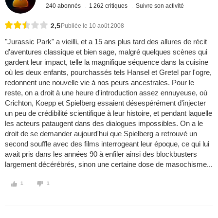
240 abonnés
1 262 critiques
Suivre son activité
2,5
Publiée le 10 août 2008
"Jurassic Park" a vieilli, et a 15 ans plus tard des allures de récit
d'aventures classique et bien sage, malgré quelques scènes qui
gardent leur impact, telle la magnifique séquence dans la cuisine
où les deux enfants, pourchassés tels Hansel et Gretel par l'ogre,
redonnent une nouvelle vie à nos peurs ancestrales. Pour le
reste, on a droit à une heure d'introduction assez ennuyeuse, où
Crichton, Koepp et Spielberg essaient désespérément d'injecter
un peu de crédibilité scientifique à leur histoire, et pendant laquelle
les acteurs pataugent dans des dialogues impossibles. On a le
droit de se demander aujourd'hui que Spielberg a retrouvé un
second souffle avec des films interrogeant leur époque, ce qui lui
avait pris dans les années 90 à enfiler ainsi des blockbusters
largement décérébrés, sinon une certaine dose de masochisme...
1
1