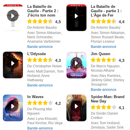
La Bataille de
La Bataille de
Gaulle - Partie 2 :
Gaulle - partie 1 :
J’écris ton nom
L'Âge de Fer
4,5
4,4
De Antonin Baudry
De Antonin Baudry
Avec Simon Abkarian,
Avec Simon Abkarian,
Niels Schneider,
Simon Russell Beale,
Anamaria Vartolomei
Florian Lesieur
Bande-annonce
Bande-annonce
L'Odyssée
Jim Queen
4,3
4,3
De Christopher Nolan
De Marco Nguyen,
Nicolas Athane
Avec Matt Damon, Tom
Holland, Anne
Avec Alex Ramires,
Hathaway
Jérémy Gillet, Shirley
Souagnon
Bande-annonce
Bande-annonce
In Waves
Spider-Man: Brand
New Day
4,2
4,1
De Phuong Mai
Nguyen
De Destin Daniel
Cretton
Avec Lyna Khoudri,
Paul Kircher, Rio Vega
Avec Tom Holland,
Zendaya, Sadie Sink
Bande-annonce