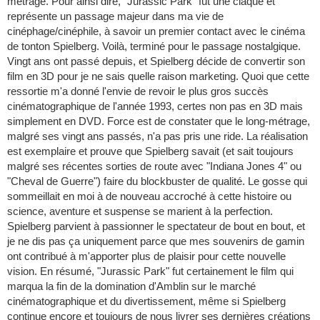
métrage. Pour ainsi dire, "Jurassic Park" fut une claque et
représente un passage majeur dans ma vie de
cinéphage/cinéphile, à savoir un premier contact avec le cinéma
de tonton Spielberg. Voilà, terminé pour le passage nostalgique.
Vingt ans ont passé depuis, et Spielberg décide de convertir son
film en 3D pour je ne sais quelle raison marketing. Quoi que cette
ressortie m'a donné l'envie de revoir le plus gros succès
cinématographique de l'année 1993, certes non pas en 3D mais
simplement en DVD. Force est de constater que le long-métrage,
malgré ses vingt ans passés, n'a pas pris une ride. La réalisation
est exemplaire et prouve que Spielberg savait (et sait toujours
malgré ses récentes sorties de route avec "Indiana Jones 4" ou
"Cheval de Guerre") faire du blockbuster de qualité. Le gosse qui
sommeillait en moi à de nouveau accroché à cette histoire ou
science, aventure et suspense se marient à la perfection.
Spielberg parvient à passionner le spectateur de bout en bout, et
je ne dis pas ça uniquement parce que mes souvenirs de gamin
ont contribué à m'apporter plus de plaisir pour cette nouvelle
vision. En résumé, "Jurassic Park" fut certainement le film qui
marqua la fin de la domination d'Amblin sur le marché
cinématographique et du divertissement, même si Spielberg
continue encore et toujours de nous livrer ses dernières créations