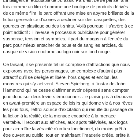
L’intelligence redoutable de Jurassic Park est de se penser à la
fois comme un film et comme une boutique de produits dérivés
de ce même film, le parc offrant une mise en abyme brillante de la
fiction génératrice d’icônes à décliner sur des casquettes, des
gourdes en plastique ou des t-shirts. Voilà pourquoi il s’avère à ce
point addictif : il inverse le processus publicitaire pour générer
suspense, tension et symboles, il part du magasin à l’entrée du
parc pour mieux entacher de boue et de sang les articles, du
casque de vision nocturne au logo noir sur fond rouge.
Ce faisant, il se présente tel un complexe d’attractions que nous
explorons avec les personnages, un complexe d’autant plus
attractif qu’il se dérègle et libère, hors cages et enclos, les
monstres qui s’y activent. Steven Spielberg, à l’instar de John
Hammond qui ne cesse d’affirmer avoir dépensé sans compter,
joue donc sur deux leviers émotionnels : le plaisir pris à découvrir
en avant-première un espace de loisirs qui donne vie à nos rêves
les plus fous, l’effroi source d’excitation qui résulte du passage de
la fiction à la réalité, de la menace encadrée à la menace
véritable. Il recourt aux affiches, aux spots télévisés, aux logos
pour accroître la véracité d’un lieu fonctionnel, du moins prêt à
être ouvert au public, tout en maîtrisant l’imagerie créée, prête à