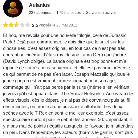
Aulanius
227 abonnés
1 792 critiques
Suivre son activité
2,5
Publiée le 25 mai 2012
Et hop, me revoilà pour une nouvelle trilogie, celle de Jurassic
Park ! Déjà pour commencer, je dois dire que le sujet sur les
dinosaures, c'est assez original, en tout cas ce n'est pas très
courant au cinéma. J'étais ravi de voir Laura Dern que j’adore
(David Lynch oblige). La bande originale est trop bonne et m'a
rappelé de sacrés bons souvenirs, et elle est pas omniprésente,
ce qui permet de ne pas s'en lacer. Joseph Mazzello qui joue le
jeune garçon est vraiment impressionnant pour son âge,
dommage qu'il n'ait pas percé par la suite (même si en vérifiant,
je vois qu'il est apparu dans "The Social Network"). Au niveau des
effets visuels, dès le départ, je n'ai pas été convaincu puis au fil
des minutes, on monte à une puissance affolante. Les deux
scènes avec le T-Rex en sont le meilleur exemple, c'est assez
spectaculaire surtout pour le début des années 90. Cependant, il
y a pas mal de points négatifs auxquels, je l'avoue, je m'attendais
un peu. Dans l'ensemble, les acteurs (hormis le gamin) sont plus