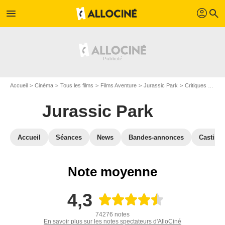
profil
menu
search
Accueil
Cinéma
Tous les films
Films Aventure
Jurassic Park
Critiques Jurassic Park
Jurassic Park
Accueil
Séances
News
Bandes-annonces
Casting
Note moyenne
4,3
74276 notes
En savoir plus sur les notes spectateurs d'AlloCiné