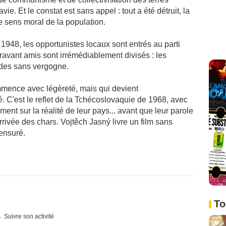
ie. Et le constat est sans appel : tout a été détruit, la
le sens moral de la population.
 1948, les opportunistes locaux sont entrés au parti
avant amis sont irrémédiablement divisés : les
ades sans vergogne.
mmence avec légèreté, mais qui devient
 C'est le reflet de la Tchécoslovaquie de 1968, avec
ement sur la réalité de leur pays... avant que leur parole
arrivée des chars. Vojtěch Jasný livre un film sans
ensuré.
To
Suivre son activité