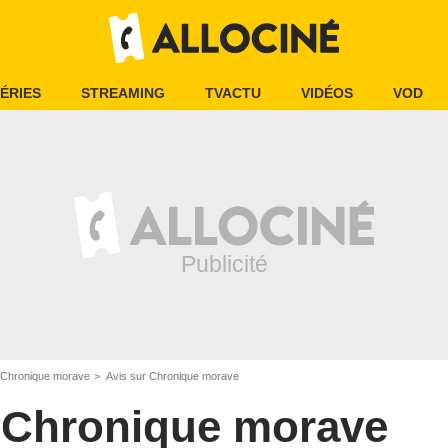
ÉRIES
STREAMING
TVACTU
VIDÉOS
VOD
Chronique morave
Avis sur Chronique morave
Chronique morave