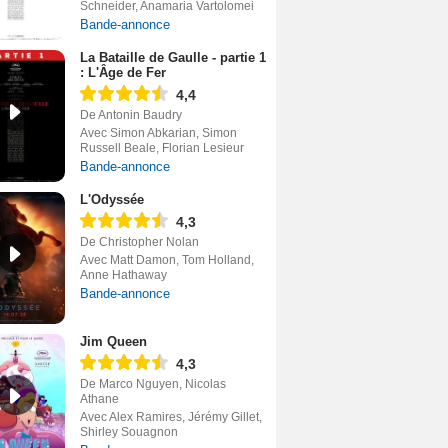
Schneider, Anamaria Vartolomei
Bande-annonce
La Bataille de Gaulle - partie 1
: L'Âge de Fer
4,4
De Antonin Baudry
Avec Simon Abkarian, Simon
Russell Beale, Florian Lesieur
Bande-annonce
L'Odyssée
4,3
De Christopher Nolan
Avec Matt Damon, Tom Holland,
Anne Hathaway
Bande-annonce
Jim Queen
4,3
De Marco Nguyen, Nicolas
Athane
Avec Alex Ramires, Jérémy Gillet,
Shirley Souagnon