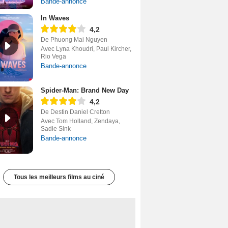
Bande-annonce
In Waves
4,2
De Phuong Mai Nguyen
Avec Lyna Khoudri, Paul Kircher,
Rio Vega
Bande-annonce
Spider-Man: Brand New Day
4,2
De Destin Daniel Cretton
Avec Tom Holland, Zendaya,
Sadie Sink
Bande-annonce
Tous les meilleurs films au ciné