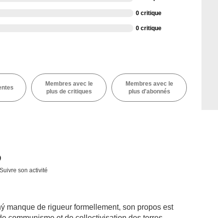
0 critique
0 critique
Membres avec le
Membres avec le
entes
plus de critiques
plus d'abonnés
Suivre son activité
ý manque de rigueur formellement, son propos est
s de communisme et de collectivisation des terres