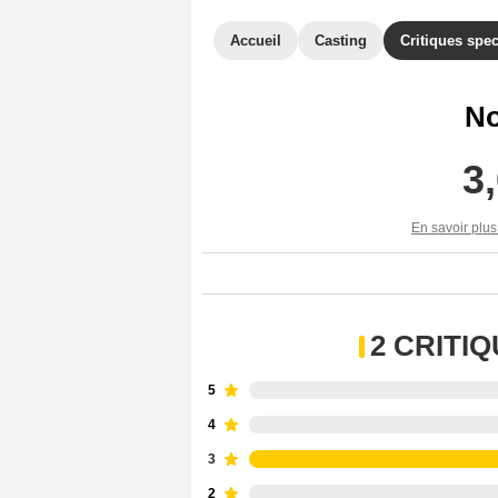
Accueil
Casting
Critiques spec
No
3
En savoir plus
2 CRITI
5
4
3
2