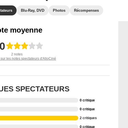
tateurs
Blu-Ray, DVD
Photos
Récompenses
te moyenne
,0
2 notes
 sur les notes spectateurs d'AlloCiné
QUES SPECTATEURS
0 critique
0 critique
2 critiques
0 critique