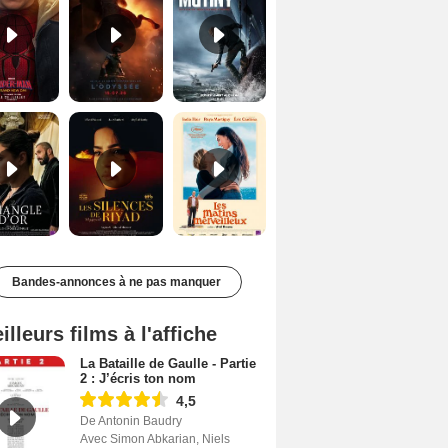
Le Triangle d'or Bande-annonce VF
Les Silences de Riyad Bande-annonce VO STFR
Les Matins merveilleux Bande-annonce VF
Bandes-annonces à ne pas manquer
illeurs films à l'affiche
La Bataille de Gaulle - Partie
2 : J’écris ton nom
4,5
De Antonin Baudry
Avec Simon Abkarian, Niels