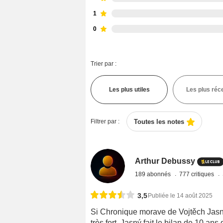
1
0
Trier par :
Les plus utiles
Les plus réc
Filtrer par :
Toutes les notes
Arthur Debussy
189 abonnés
777 critiques
3,5
Publiée le 14 août 2025
Si Chronique morave de Vojtěch Jasn
très fort. Jasný fait le bilan de 10 an