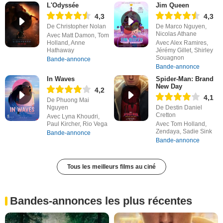
L'Odyssée
Jim Queen
4,3
4,3
De Christopher Nolan
De Marco Nguyen,
Nicolas Athane
Avec Matt Damon, Tom
Holland, Anne
Avec Alex Ramires,
Hathaway
Jérémy Gillet, Shirley
Souagnon
Bande-annonce
Bande-annonce
In Waves
Spider-Man: Brand
New Day
4,2
4,1
De Phuong Mai
Nguyen
De Destin Daniel
Cretton
Avec Lyna Khoudri,
Paul Kircher, Rio Vega
Avec Tom Holland,
Zendaya, Sadie Sink
Bande-annonce
Bande-annonce
Tous les meilleurs films au ciné
Bandes-annonces les plus récentes