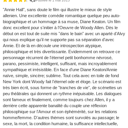
4,5
Publiée le 1 mai 2015
"Annie Hall", sans doute le film qui illustre le mieux de style
allenien. Une excellente comédie romantique quelque peu auto-
biographique et un hommage à sa muse, Diane Keaton. Un film
donc excellent pour s'initier à l'Oeuvre de Woody Allen. Dès le
début on est tout de suite mis "dans le bain" avec un aparté d'Alvy
qui nous explique qu'il ne supporte pas sa séparation d'avec
Annie. Et de là en découle une introspection atypique,
philosophique et très divertissante. Evidemment on retrouve ce
personnage récurrent de l'éternel petit bonhomme névrosé,
parano, pessimiste, intelligent, suffisant, mais incroyablement
sympathique et irrésistible. En face d'une Diane Keaton/Annie
naïve, simple, sincère; sublime. Tout cela avec en toile de fond
New York dont Woody fait l'éternel ode et éloge. Le scénario est
très bien écrit, sous forme de "tranches de vie", de scénettes un
peu théâtrales qui donnent un rythme inépuisable. Les dialogues
sont fameux et finalement, comme toujours chez Allen, il y a
derrière cette apparente banalité du couple une réflexion
philosophique sur l'Amour et son éphémérité, sur les relations
homme/femme. D'autres thèmes sont survolés au passage; le
sexe, la mort, la condition humaine, la suffisance intellectuelle,