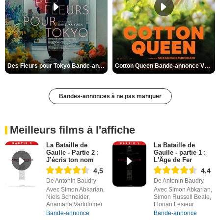
Des Fleurs pour Tokyo Bande-annonce VO STFR
Cotton Queen Bande-annonce VO STFR
Bandes-annonces à ne pas manquer
Meilleurs films à l'affiche
La Bataille de
La Bataille de
Gaulle - Partie 2 :
Gaulle - partie 1 :
J’écris ton nom
L'Âge de Fer
4,5
4,4
De Antonin Baudry
De Antonin Baudry
Avec Simon Abkarian,
Avec Simon Abkarian,
Niels Schneider,
Simon Russell Beale,
Anamaria Vartolomei
Florian Lesieur
Bande-annonce
Bande-annonce