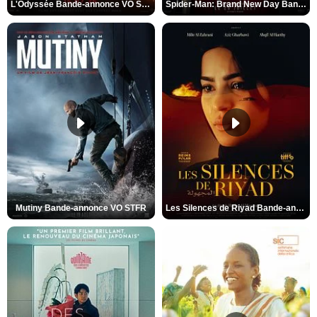
L'Odyssée Bande-annonce VO STFR
Spider-Man: Brand New Day Bande-annonce VO STFR
Mutiny Bande-annonce VO STFR
Les Silences de Riyad Bande-annonce VO STFR