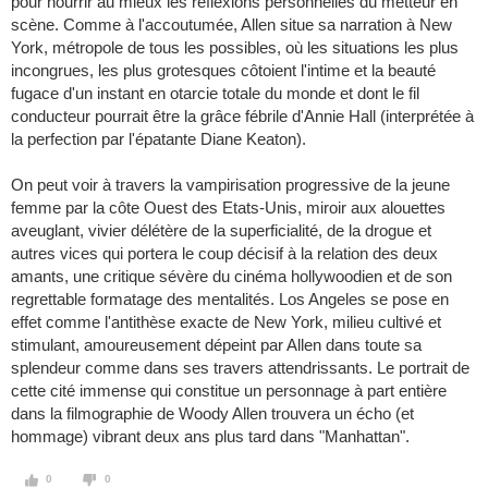
pour nourrir au mieux les réflexions personnelles du metteur en
scène. Comme à l'accoutumée, Allen situe sa narration à New
York, métropole de tous les possibles, où les situations les plus
incongrues, les plus grotesques côtoient l'intime et la beauté
fugace d'un instant en otarcie totale du monde et dont le fil
conducteur pourrait être la grâce fébrile d'Annie Hall (interprétée à
la perfection par l'épatante Diane Keaton).
On peut voir à travers la vampirisation progressive de la jeune
femme par la côte Ouest des Etats-Unis, miroir aux alouettes
aveuglant, vivier délétère de la superficialité, de la drogue et
autres vices qui portera le coup décisif à la relation des deux
amants, une critique sévère du cinéma hollywoodien et de son
regrettable formatage des mentalités. Los Angeles se pose en
effet comme l'antithèse exacte de New York, milieu cultivé et
stimulant, amoureusement dépeint par Allen dans toute sa
splendeur comme dans ses travers attendrissants. Le portrait de
cette cité immense qui constitue un personnage à part entière
dans la filmographie de Woody Allen trouvera un écho (et
hommage) vibrant deux ans plus tard dans "Manhattan".
0
0