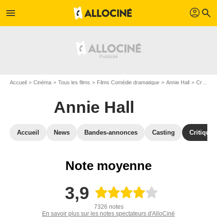
profil
menu
search
Accueil
Cinéma
Tous les films
Films Comédie dramatique
Annie Hall
Critiques Annie Hall
Annie Hall
Accueil
News
Bandes-annonces
Casting
Critiques
Note moyenne
3,9
7326 notes
En savoir plus sur les notes spectateurs d'AlloCiné