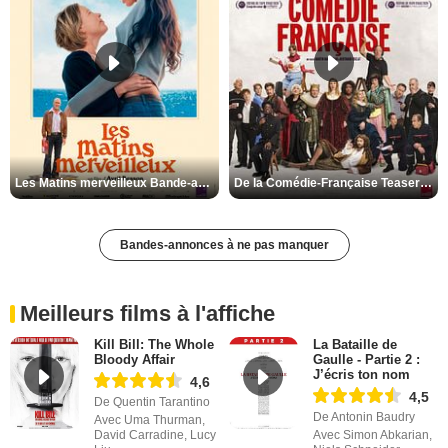
Les Matins merveilleux Bande-annonce VF
De la Comédie-Française Teaser VF
Bandes-annonces à ne pas manquer
Meilleurs films à l'affiche
Kill Bill: The Whole
La Bataille de
Bloody Affair
Gaulle - Partie 2 :
J’écris ton nom
4,6
4,5
De Quentin Tarantino
De Antonin Baudry
Avec Uma Thurman,
David Carradine, Lucy
Avec Simon Abkarian,