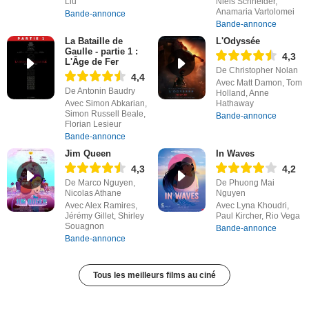
Liu
Niels Schneider,
Anamaria Vartolomei
Bande-annonce
Bande-annonce
La Bataille de
L'Odyssée
Gaulle - partie 1 :
4,3
L'Âge de Fer
De Christopher Nolan
4,4
Avec Matt Damon, Tom
De Antonin Baudry
Holland, Anne
Avec Simon Abkarian,
Hathaway
Simon Russell Beale,
Bande-annonce
Florian Lesieur
Bande-annonce
Jim Queen
In Waves
4,3
4,2
De Marco Nguyen,
De Phuong Mai
Nicolas Athane
Nguyen
Avec Alex Ramires,
Avec Lyna Khoudri,
Jérémy Gillet, Shirley
Paul Kircher, Rio Vega
Souagnon
Bande-annonce
Bande-annonce
Tous les meilleurs films au ciné