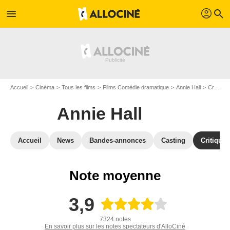
profil
menu
search
Accueil
Cinéma
Tous les films
Films Comédie dramatique
Annie Hall
Critiques Annie Hall
Annie Hall
Accueil
News
Bandes-annonces
Casting
Critiques
Note moyenne
3,9
7324 notes
En savoir plus sur les notes spectateurs d'AlloCiné