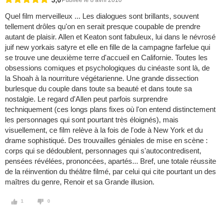
5,0
Publiée le 8 avril 2010
Quel film merveilleux ... Les dialogues sont brillants, souvent
tellement drôles qu'on en serait presque coupable de prendre
autant de plaisir. Allen et Keaton sont fabuleux, lui dans le névrosé
juif new yorkais satyre et elle en fille de la campagne farfelue qui
se trouve une deuxième terre d'accueil en Californie. Toutes les
obsessions comiques et psychologiques du cinéaste sont là, de
la Shoah à la nourriture végétarienne. Une grande dissection
burlesque du couple dans toute sa beauté et dans toute sa
nostalgie. Le regard d'Allen peut parfois surprendre
techniquement (ces longs plans fixes où l'on entend distinctement
les personnages qui sont pourtant très éloignés), mais
visuellement, ce film relève à la fois de l'ode à New York et du
drame sophistiqué. Des trouvailles géniales de mise en scène :
corps qui se dédoublent, personnages qui s'autocontredisent,
pensées révélées, prononcées, apartés... Bref, une totale réussite
de la réinvention du théâtre filmé, par celui qui cite pourtant un des
maîtres du genre, Renoir et sa Grande illusion.
1
0