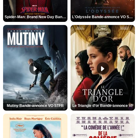
Spider-Man: Brand New Day Bande-annonce VO STFR
L'Odyssée Bande-annonce VO STFR
Mutiny Bande-annonce VO STFR
Le Triangle d'or Bande-annonce VF