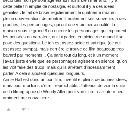
secondes, son personnage est au moins bien marrant), il y a
cette belle fin emplie de nostalgie, et surtout il y a des idées
géniales : le fait de briser régulièrement le quatrième mur en
pleine conversation, de montrer littéralement ses souvenirs à ses
proches, les personnages, qui ont une vraie personnalité, la
maison sous le grand 8 ou encore les personnages qui expriment
les pensées du narrateur, qui lui parlent en pleine rue quand il se
pose des questions. Le ton est assez acide et satirique (ce qui
est assez sympa), mais derrière je trouve ce film beaucoup trop
bavard par moments... Ça parle tout du long, et à un moment
j'avais juste envie que les personnages agissent en silence, qu'on
les voit faire des trucs, mais qu'ils arrêtent d'incessamment
parler. A cela s'ajoutent quelques longueurs.
Annie Hall est donc un bon film, inventif et pleins de bonnes idées,
mais pour moi loins d'être irréprochable. J'attends de voir la suite
de la filmographie de Woody Allen pour voir si ce réalisateur peut
vraiment me convaincre.
1
0