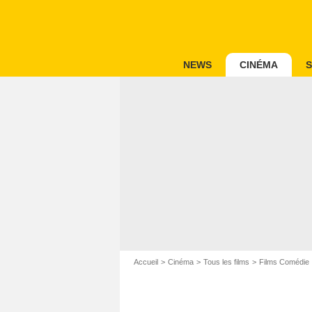
NEWS
CINÉMA
S
Accueil
Cinéma
Tous les films
Films Comédie