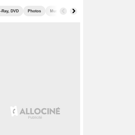
u-Ray, DVD
Photos
Musique
Secrets de tournage
Récom