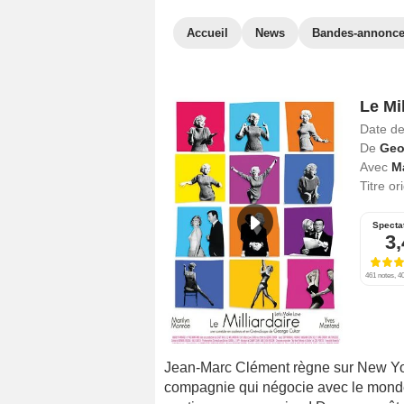
Accueil
News
Bandes-annonc
Le Mil
Date de
De
Geo
Avec
M
Titre or
Specta
3,
461 notes, 40
Jean-Marc Clément règne sur New York
compagnie qui négocie avec le monde 