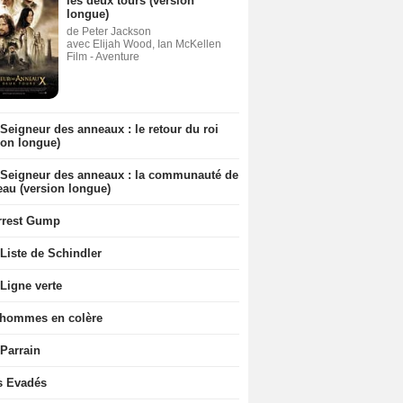
les deux tours (version
longue)
de Peter Jackson
avec Elijah Wood, Ian McKellen
Film - Aventure
Seigneur des anneaux : le retour du roi
ion longue)
 Seigneur des anneaux : la communauté de
eau (version longue)
rrest Gump
Liste de Schindler
Ligne verte
 hommes en colère
 Parrain
s Evadés