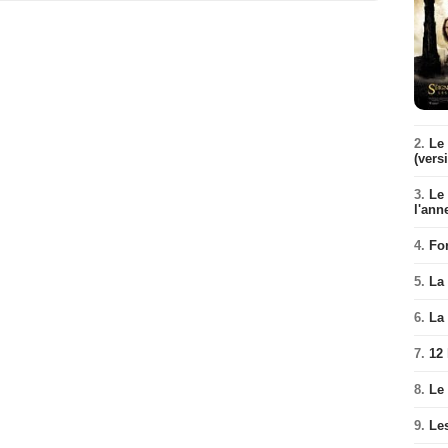
2.
Le 
(vers
3.
Le
l'ann
4.
Fo
5.
La 
6.
La 
7.
12
8.
Le
9.
Le