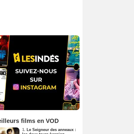
illeurs films en VOD
1.
Le Seigneur des anneaux :