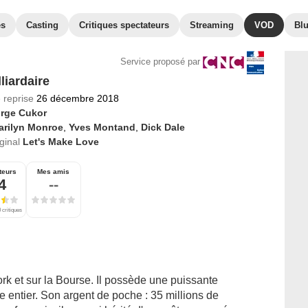
es
Casting
Critiques spectateurs
Streaming
VOD
Bl
Service proposé par
liardaire
 reprise
26 décembre 2018
rge Cukor
arilyn Monroe
,
Yves Montand
,
Dick Dale
iginal
Let's Make Love
teurs
Mes amis
4
--
 critiques
 et sur la Bourse. Il possède une puissante
entier. Son argent de poche : 35 millions de