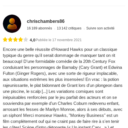
chrischambers86
16 189 abonnés
13 142 critiques
Suivre son activité
4,0
Publiée le 17 novembre 2021
Encore une belle rèussite d'Howard Hawks pour un classique
typique du genre qu'il serait dommage de manquer tant on rit
beaucoup! D'une formidable comèdie de la 20th Century Fox
conduisant les personnages de Barnaby (Cary Grant) et Edwina
Fulton (Ginger Rogers), avec une sorte de rigueur implacable,
aux situations extrêmes les plus insensèes! En vrac : la potion
rajeunissante, le plat bidonnant de Grant lors d'un plongeon dans
une piscine, le scalp [...] Les variations comiques sont
inèpuisables renforcèes par le jeu parfait des acteurs et on se
souviendra par exemple d'un Charles Coburn redevenu enfant,
arrosant les fesses de Marilyn Monroe, alors à ses dèbuts, avec
un siphon! Merci monsieur Hawks, "Monkey Business" est un
film complètement ouf qui ne craint pas de faire rire à s'en tenir
les côtes! Scène d'intro dètonante (« Un instant Cary . » ) et