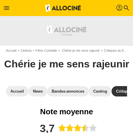
profil
menu
search
Accueil
Cinéma
Films Comédie
Chérie je me sens rajeunir
Critiques du film Chérie je me sens rajeunir
Chérie je me sens rajeunir
Accueil
News
Bandes-annonces
Casting
Critiques
Note moyenne
3,7