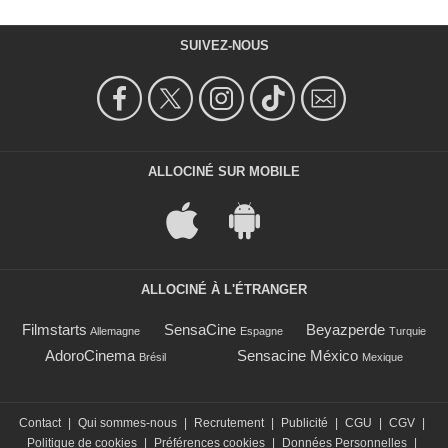
SUIVEZ-NOUS
ALLOCINÉ SUR MOBILE
ALLOCINÉ À L'ÉTRANGER
Filmstarts
SensaCine
Beyazperde
Allemagne
Espagne
Turquie
AdoroCinema
Sensacine México
Brésil
Mexique
Contact
|
Qui sommes-nous
|
Recrutement
|
Publicité
|
CGU
|
CGV
|
Politique de cookies
|
Préférences cookies
|
Données Personnelles
|