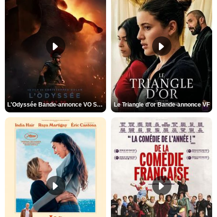
L'Odyssée Bande-annonce VO STFR
Le Triangle d'or Bande-annonce VF