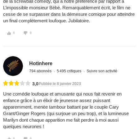
de la screwball comedy, qui a notre préférence par rapport à
L’impossible monsieur Bébé. Remarquablement écrit, le film ne
cesse de se surpasser dans la démesure comique pour atteindre
un final complètement loufoque. Jubilatoire.
0
0
Hotinhere
794 abonnés
5 495 critiques
Suivre son activité
3,0
Publiée le 8 janvier 2023
Une comédie loufoque et amusante qui nous fait revenir en
enfance grâce à un élixir de jeunesse assez puissant
apparemment, menée tambour battant par le couple Cary
Grant/Ginger Rogers (qui surjoue un peu trop), et la lumineuse
Marilyn dont chaque apparition me fait perdre à moi aussi
quelques neurones !
0
0