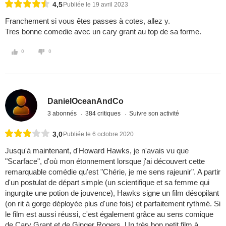
4,5
Publiée le 19 avril 2023
Franchement si vous êtes passes à cotes, allez y.
Tres bonne comedie avec un cary grant au top de sa forme.
0
0
DanielOceanAndCo
3 abonnés
384 critiques
Suivre son activité
3,0
Publiée le 6 octobre 2020
Jusqu'à maintenant, d'Howard Hawks, je n'avais vu que
"Scarface", d'où mon étonnement lorsque j'ai découvert cette
remarquable comédie qu'est "Chérie, je me sens rajeunir". A partir
d'un postulat de départ simple (un scientifique et sa femme qui
ingurgite une potion de jouvence), Hawks signe un film désopilant
(on rit à gorge déployée plus d'une fois) et parfaitement rythmé. Si
le film est aussi réussi, c'est également grâce au sens comique
de Cary Grant et de Ginger Rogers. Un très bon petit film à