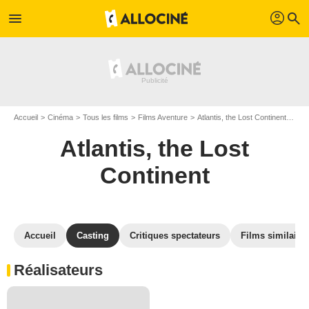
profil
menu
search
Accueil
Cinéma
Tous les films
Films Aventure
Atlantis, the Lost Continent
Cast
Atlantis, the Lost
Continent
Accueil
Casting
Critiques spectateurs
Films similaire
Réalisateurs