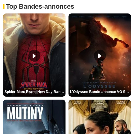
Top Bandes-annonces
Spider-Man: Brand New Day Bande-annonce VO STFR
L'Odyssée Bande-annonce VO STFR