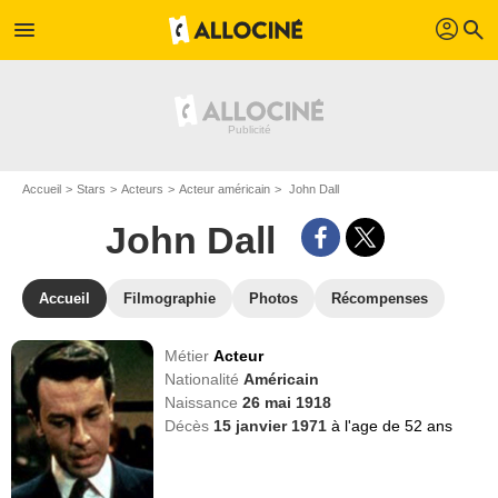
profil
menu
search
Accueil
Stars
Acteurs
Acteur américain
John Dall
John Dall
Accueil
Filmographie
Photos
Récompenses
Métier
Acteur
Nationalité
Américain
Naissance
26 mai 1918
Décès
15 janvier 1971
à l'age de 52 ans