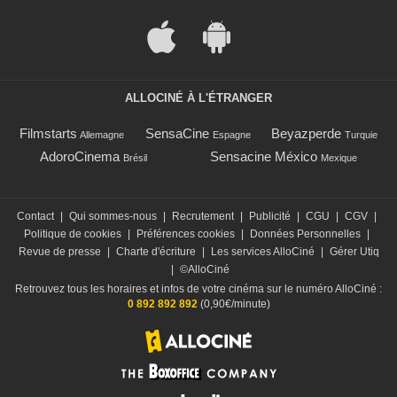
ALLOCINÉ À L'ÉTRANGER
Filmstarts
SensaCine
Beyazperde
Allemagne
Espagne
Turquie
AdoroCinema
Sensacine México
Brésil
Mexique
Contact
|
Qui sommes-nous
|
Recrutement
|
Publicité
|
CGU
|
CGV
|
Politique de cookies
|
Préférences cookies
|
Données Personnelles
|
Revue de presse
|
Charte d'écriture
|
Les services AlloCiné
|
Gérer Utiq
|
©AlloCiné
Retrouvez tous les horaires et infos de votre cinéma sur le numéro AlloCiné :
0 892 892 892
(0,90€/minute)