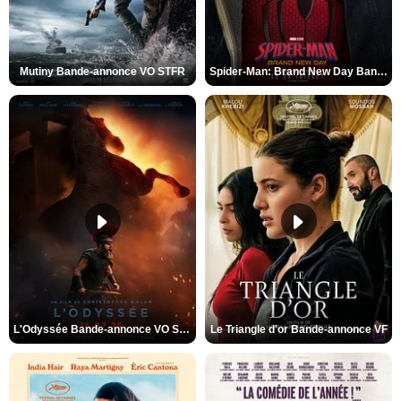
Mutiny Bande-annonce VO STFR
Spider-Man: Brand New Day Bande-annonce VO STFR
L'Odyssée Bande-annonce VO STFR
Le Triangle d'or Bande-annonce VF