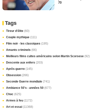
70
Tags
Tireur d'élite
(60)
Couple mythique
(111)
Film noir - les classiques
(195)
Amants criminels
(66)
Meilleurs films cultes américains selon Martin Scorsese
(92)
Descente aux enfers
(203)
Après-guerre
(145)
Obsession
(266)
Seconde Guerre mondiale
(741)
Ambiance 50's - années 50
(677)
Choc
(625)
Armes à feu
(1172)
Art et essai
(11368)