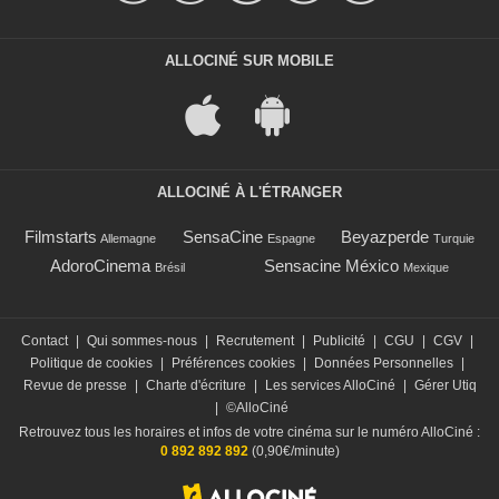
ALLOCINÉ SUR MOBILE
ALLOCINÉ À L'ÉTRANGER
Filmstarts
SensaCine
Beyazperde
Allemagne
Espagne
Turquie
AdoroCinema
Sensacine México
Brésil
Mexique
Contact
|
Qui sommes-nous
|
Recrutement
|
Publicité
|
CGU
|
CGV
|
Politique de cookies
|
Préférences cookies
|
Données Personnelles
|
Revue de presse
|
Charte d'écriture
|
Les services AlloCiné
|
Gérer Utiq
|
©AlloCiné
Retrouvez tous les horaires et infos de votre cinéma sur le numéro AlloCiné :
0 892 892 892
(0,90€/minute)