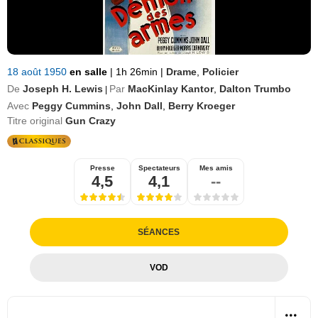
18 août 1950
en salle
|
1h 26min
|
Drame
,
Policier
De
Joseph H. Lewis
Par
MacKinlay Kantor
,
Dalton Trumbo
|
Avec
Peggy Cummins
,
John Dall
,
Berry Kroeger
Titre original
Gun Crazy
Presse
Spectateurs
Mes amis
4,5
4,1
--
SÉANCES
VOD