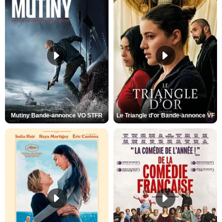
Mutiny Bande-annonce VO STFR
Le Triangle d'or Bande-annonce VF