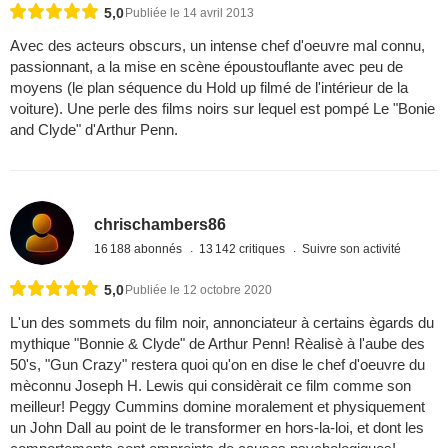
5,0
Publiée le 14 avril 2013
Avec des acteurs obscurs, un intense chef d'oeuvre mal connu,
passionnant, a la mise en scène époustouflante avec peu de
moyens (le plan séquence du Hold up filmé de l'intérieur de la
voiture). Une perle des films noirs sur lequel est pompé Le "Bonie
and Clyde" d'Arthur Penn.
chrischambers86
16 188 abonnés
13 142 critiques
Suivre son activité
5,0
Publiée le 12 octobre 2020
L'un des sommets du film noir, annonciateur à certains ègards du
mythique "Bonnie & Clyde" de Arthur Penn! Rèalisè à l'aube des
50's, "Gun Crazy" restera quoi qu'on en dise le chef d'oeuvre du
mèconnu Joseph H. Lewis qui considèrait ce film comme son
meilleur! Peggy Cummins domine moralement et physiquement
un John Dall au point de le transformer en hors-la-loi, et dont les