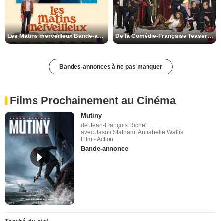
Les Matins merveilleux Bande-annonce VF
De la Comédie-Française Teaser VF
Bandes-annonces à ne pas manquer
Films Prochainement au Cinéma
Mutiny
de Jean-François Richet
avec Jason Statham, Annabelle Wallis
Film - Action
Bande-annonce