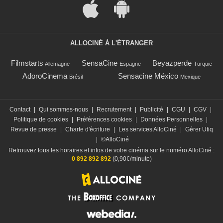
ALLOCINÉ À L'ÉTRANGER
Filmstarts
SensaCine
Beyazperde
Allemagne
Espagne
Turquie
AdoroCinema
Sensacine México
Brésil
Mexique
Contact
|
Qui sommes-nous
|
Recrutement
|
Publicité
|
CGU
|
CGV
|
Politique de cookies
|
Préférences cookies
|
Données Personnelles
|
Revue de presse
|
Charte d'écriture
|
Les services AlloCiné
|
Gérer Utiq
|
©AlloCiné
Retrouvez tous les horaires et infos de votre cinéma sur le numéro AlloCiné :
0 892 892 892
(0,90€/minute)