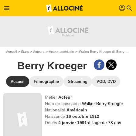
profil
menu
search
Accueil
Stars
Acteurs
Acteur américain
Walker Berry Kroeger dit Berry Kroeger
Berry Kroeger
Accueil
Filmographie
Streaming
VOD, DVD
Métier
Acteur
Nom de naissance
Walker Berry Kroeger
Nationalité
Américain
Naissance
16 octobre 1912
Décès
4 janvier 1991
à l'age de 78 ans