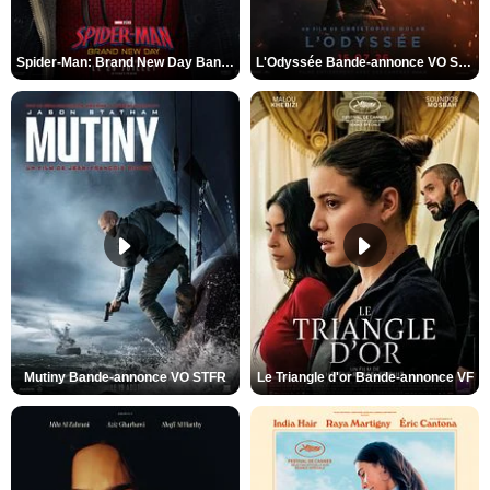
Spider-Man: Brand New Day Bande-annonce VO STFR
L'Odyssée Bande-annonce VO STFR
Mutiny Bande-annonce VO STFR
Le Triangle d'or Bande-annonce VF