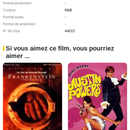
Format production
-
Couleur
N&B
Format audio
-
Format de projection
-
N° de Visa
44015
Si vous aimez ce film, vous pourriez
aimer ...