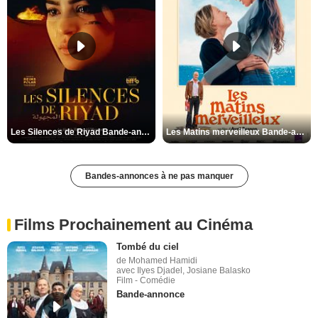
Les Silences de Riyad Bande-annonce VO STFR
Les Matins merveilleux Bande-annonce VF
Bandes-annonces à ne pas manquer
Films Prochainement au Cinéma
Tombé du ciel
de Mohamed Hamidi
avec Ilyes Djadel, Josiane Balasko
Film - Comédie
Bande-annonce