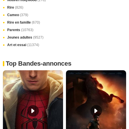
Rire
(826)
Cameo
(379)
Rire en famille
(670)
Parents
(10763)
Jeunes adultes
(9527)
Art et essai
(11374)
Top Bandes-annonces