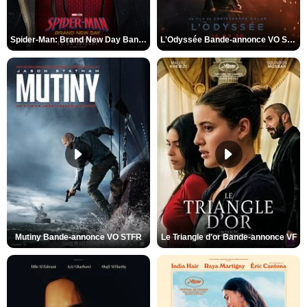
Spider-Man: Brand New Day Bande-annonce VO STFR
L'Odyssée Bande-annonce VO STFR
Mutiny Bande-annonce VO STFR
Le Triangle d'or Bande-annonce VF