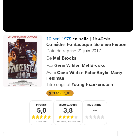
16 avril 1975
en salle
|
1h 46min
|
Comédie
,
Fantastique
,
Science Fiction
Date de reprise
21 juin 2017
De
Mel Brooks
|
Par
Gene Wilder
,
Mel Brooks
Avec
Gene Wilder
,
Peter Boyle
,
Marty
Feldman
Titre original
Young Frankenstein
Presse
Spectateurs
Mes amis
5,0
3,8
--
2 critiques
1294 notes, 126 critiques