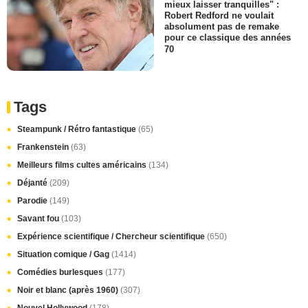
mieux laisser tranquilles" :
Robert Redford ne voulait
absolument pas de remake
pour ce classique des années
70
Tags
Steampunk / Rétro fantastique
(65)
Frankenstein
(63)
Meilleurs films cultes américains
(134)
Déjanté
(209)
Parodie
(149)
Savant fou
(103)
Expérience scientifique / Chercheur scientifique
(650)
Situation comique / Gag
(1414)
Comédies burlesques
(177)
Noir et blanc (après 1960)
(307)
Nouvel Hollywood
(178)