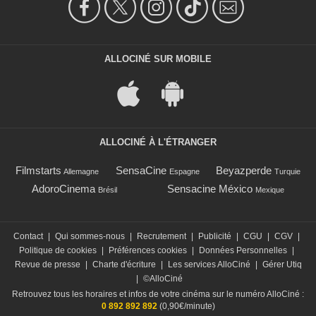
ALLOCINÉ SUR MOBILE
ALLOCINÉ À L'ÉTRANGER
Filmstarts
SensaCine
Beyazperde
Allemagne
Espagne
Turquie
AdoroCinema
Sensacine México
Brésil
Mexique
Contact
|
Qui sommes-nous
|
Recrutement
|
Publicité
|
CGU
|
CGV
|
Politique de cookies
|
Préférences cookies
|
Données Personnelles
|
Revue de presse
|
Charte d'écriture
|
Les services AlloCiné
|
Gérer Utiq
|
©AlloCiné
Retrouvez tous les horaires et infos de votre cinéma sur le numéro AlloCiné :
0 892 892 892
(0,90€/minute)