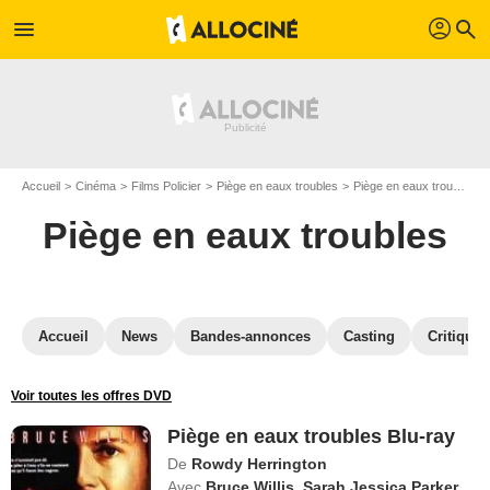
profil
menu
search
Accueil
Cinéma
Films Policier
Piège en eaux troubles
Piège en eaux troubles en Blu Ray
Piège en eaux troubles
Accueil
News
Bandes-annonces
Casting
Critiques
Voir toutes les offres DVD
Piège en eaux troubles Blu-ray
De
Rowdy Herrington
Avec
Bruce Willis
,
Sarah Jessica Parker
,