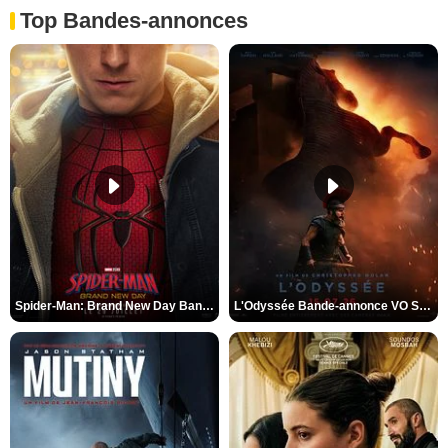
Top Bandes-annonces
Spider-Man: Brand New Day Bande-annonce VO STFR
L'Odyssée Bande-annonce VO STFR