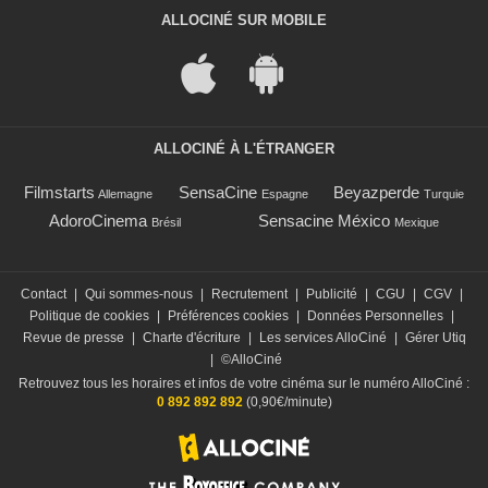
ALLOCINÉ SUR MOBILE
ALLOCINÉ À L'ÉTRANGER
Filmstarts
SensaCine
Beyazperde
Allemagne
Espagne
Turquie
AdoroCinema
Sensacine México
Brésil
Mexique
Contact
|
Qui sommes-nous
|
Recrutement
|
Publicité
|
CGU
|
CGV
|
Politique de cookies
|
Préférences cookies
|
Données Personnelles
|
Revue de presse
|
Charte d'écriture
|
Les services AlloCiné
|
Gérer Utiq
|
©AlloCiné
Retrouvez tous les horaires et infos de votre cinéma sur le numéro AlloCiné :
0 892 892 892
(0,90€/minute)