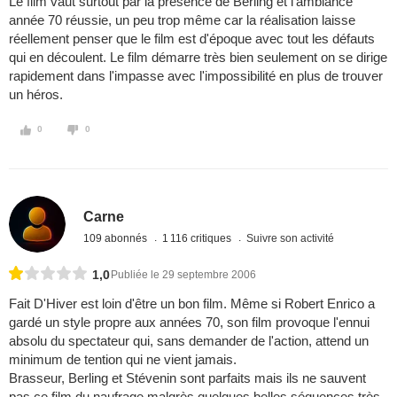
Le film vaut surtout par la présence de Berling et l'ambiance
année 70 réussie, un peu trop même car la réalisation laisse
réellement penser que le film est d'époque avec tout les défauts
qui en découlent. Le film démarre très bien seulement on se dirige
rapidement dans l'impasse avec l'impossibilité en plus de trouver
un héros.
0
0
Carne
109 abonnés
1 116 critiques
Suivre son activité
1,0
Publiée le 29 septembre 2006
Fait D'Hiver est loin d'être un bon film. Même si Robert Enrico a
gardé un style propre aux années 70, son film provoque l'ennui
absolu du spectateur qui, sans demander de l'action, attend un
minimum de tention qui ne vient jamais.
Brasseur, Berling et Stévenin sont parfaits mais ils ne sauvent
pas ce film du naufrage malgrès quelques belles séquences très