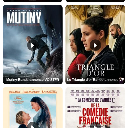
Mutiny Bande-annonce VO STFR
Le Triangle d'or Bande-annonce VF