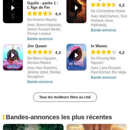
Gaulle - partie 1 :
4,3
L'Âge de Fer
De Christopher Nolan
4,4
Avec Matt Damon, Tom
De Antonin Baudry
Holland, Anne
Avec Simon Abkarian,
Hathaway
Simon Russell Beale,
Bande-annonce
Florian Lesieur
Bande-annonce
Jim Queen
In Waves
4,3
4,2
De Marco Nguyen,
De Phuong Mai
Nicolas Athane
Nguyen
Avec Alex Ramires,
Avec Lyna Khoudri,
Jérémy Gillet, Shirley
Paul Kircher, Rio Vega
Souagnon
Bande-annonce
Bande-annonce
Tous les meilleurs films au ciné
Bandes-annonces les plus récentes