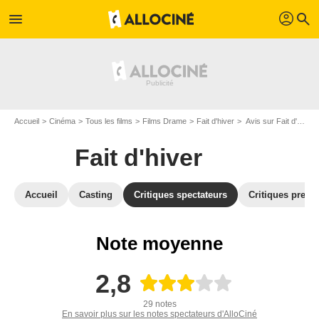
profil
menu
search
Accueil
Cinéma
Tous les films
Films Drame
Fait d'hiver
Avis sur Fait d'hiver
Fait d'hiver
Accueil
Casting
Critiques spectateurs
Critiques press
Note moyenne
2,8
29 notes
En savoir plus sur les notes spectateurs d'AlloCiné