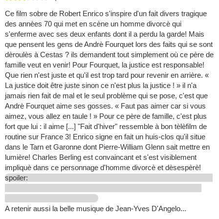
Ce film sobre de Robert Enrico s'inspire d'un fait divers tragique
des annèes 70 qui met en scène un homme divorcè qui
s'enferme avec ses deux enfants dont il a perdu la garde! Mais
que pensent les gens de Andrè Fourquet lors des faits qui se sont
dèroulès à Cestas ? ils demandent tout simplement où ce père de
famille veut en venir! Pour Fourquet, la justice est responsable!
Que rien n'est juste et qu'il est trop tard pour revenir en arrière. «
La justice doit être juste sinon ce n'est plus la justice ! » il n'a
jamais rien fait de mal et le seul problème qui se pose, c'est que
Andrè Fourquet aime ses gosses. « Faut pas aimer car si vous
aimez, vous allez en taule ! » Pour ce père de famille, c'est plus
fort que lui : il aime [...] "Fait d'hiver" ressemble à bon tèlèfilm de
routine sur France 3! Enrico signe en fait un huis-clos qu'il situe
dans le Tarn et Garonne dont Pierre-William Glenn sait mettre en
lumière! Charles Berling est convaincant et s'est visiblement
impliquè dans ce personnage d'homme divorcè et dèsespèrè!
spoiler:
A retenir aussi la belle musique de Jean-Yves D'Angelo...