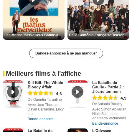
Les Matins merveilleux Bande-annonce VF
De la Comédie-Française Teaser VF
Bandes-annonces à ne pas manquer
Meilleurs films à l'affiche
Kill Bill: The Whole
La Bataille de
Bloody Affair
Gaulle - Partie 2 :
J’écris ton nom
4,6
4,5
De Quentin Tarantino
De Antonin Baudry
Avec Uma Thurman,
David Carradine, Lucy
Avec Simon Abkarian,
Liu
Niels Schneider,
Anamaria Vartolomei
Bande-annonce
Bande-annonce
La Bataille de
L'Odyssée