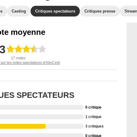
es
Casting
Critiques spectateurs
Critiques presse
Strea
te moyenne
,3
17 notes
 sur les notes spectateurs d'AlloCiné
QUES SPECTATEURS
0 critique
1 critique
3 critiques
0 critique