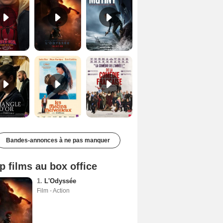
Le Triangle d'or Bande-annonce VF
Les Matins merveilleux Bande-annonce VF
De la Comédie-Française Teaser VF
Bandes-annonces à ne pas manquer
p films au box office
1.
L'Odyssée
Film - Action