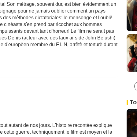
duite! Son mètrage, souvent dur, est bien èvidemment un
tèmoignage pour ne jamais oublier comment un pays
s des mèthodes dictatoriales: le mensonge et l'oubli!
, le cinèaste s'en prend par ricochet aux hommes
puissants devant tant d'horreur! Le film ne serait pas
ues Denis (acteur avec des faux airs de John Belushi)
ôle d'europèen membre du F.L.N, arrêtè et torturè durant
To
out autant de nos jours. L'histoire racontée explique
 de cette guerre, techniquement le film est moyen et la