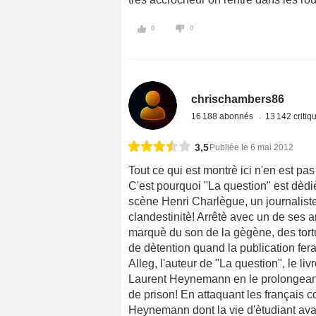
0
0
chrischambers86
16 188 abonnés
13 142 criti
3,5
Publiée le 6 mai 2012
Tout ce qui est montrè ici n'en est pas
C'est pourquoi "La question" est dèd
scène Henri Charlègue, un journalist
clandestinitè! Arrêtè avec un de ses am
marquè du son de la gègène, des tortur
de dètention quand la publication fer
Alleg, l'auteur de "La question", le 
Laurent Heynemann en le prolongeant po
de prison! En attaquant les français c
Heynemann dont la vie d'ètudiant avai