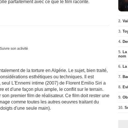
lle parfaitement avec ce que le film raconte.
2.
Va
3.
To
4.
De
Suivre son activité
5.
La 
nom
6.
La 
ntalement de la torture en Algérie. Le sujet, bien traité,
 considérations esthétiques ou techniques. Il est
7.
Ba
, seul L'Ennemi intime (2007) de Florent Emilio Siri a
8.
Ev
e et d'une façon plus ample, le conflit sur le terrain.
on premier film de réalisateur. Ce film doit rester une
9.
Ob
gnage comme toutes les autres oeuvres traitant du
10.
S
s doigts d'une seule main).