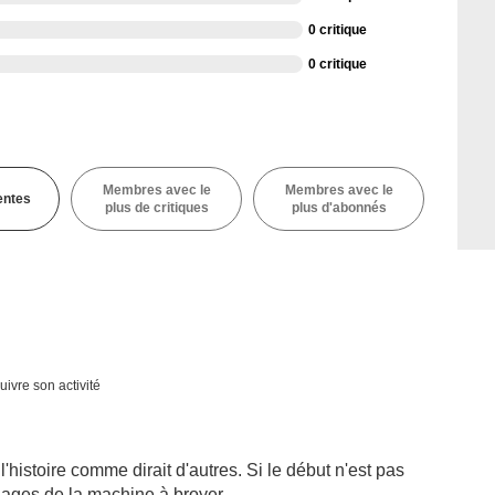
0 critique
0 critique
Membres avec le
Membres avec le
entes
plus de critiques
plus d'abonnés
uivre son activité
 l'histoire comme dirait d'autres. Si le début n'est pas
uages de la machine à broyer.