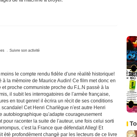
ques
Suivre son activité
 moins le compte rendu fidèle d'une rèalitè historique!
iè à la mèmoire de Maurice Audin! Ce film met donc en
e et proche communiste proche du F.L.N passè à la
is, il subit les interrogatoires de l'armèe française,
es en tout genre! il ècrira un rècit de ses conditions
a scandale! Cet Henri Charlègue n'est autre Henri
livre autobiographique qu'adapte courageusement
ur raconter la suite de l'auteur, une fois celui sorti
To
orrompus, c'est la France que dèfendait Alleg! Et
t ètè profondèment changè par les lecteurs de ce livre