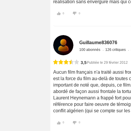
réalisation sans envergure mais qui co
0
0
Guillaume836076
100 abonnés
126 critiques
3,5
Publiée le 29 février 2012
Aucun film français n'a traité aussi fro
est la force du film au-delà de toutes
important de noté que, depuis, ce film
abordé de façon aussi frontale la tortur
Laurent Heynemann a frappé fort pour s
référence pour faire oeuvre de témoi
conflit algérien (qui se compte sur le
0
0