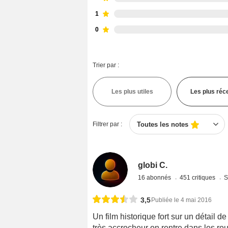
1
0
Trier par :
Les plus utiles
Les plus réc
Filtrer par :
Toutes les notes
globi C.
16 abonnés
451 critiques
S
3,5
Publiée le 4 mai 2016
Un film historique fort sur un détail de
très accrocheur on rentre dans les ro