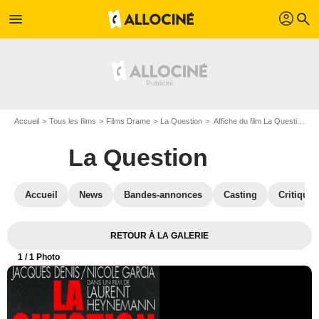
profil
menu
search
Accueil
Tous les films
Films Drame
La Question
Affiche du film La Question - Photo 1
La Question
Accueil
News
Bandes-annonces
Casting
Critiques
RETOUR À LA GALERIE
1
/ 1 Photo