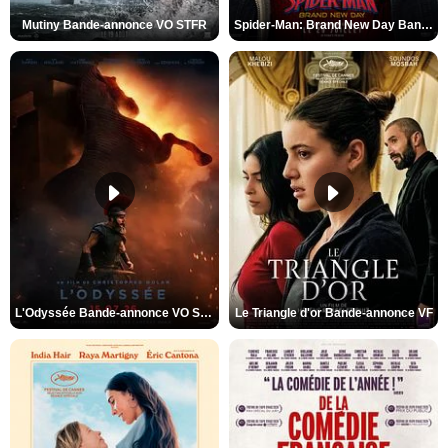
Mutiny Bande-annonce VO STFR
Spider-Man: Brand New Day Bande-annonce VO STFR
L'Odyssée Bande-annonce VO STFR
Le Triangle d'or Bande-annonce VF